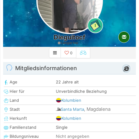
1
Dieguitocf
Länger her
0
Mitgliedsinformationen
Age
22 Jahre alt
Hier für
Unverbindliche Beziehung
Land
Kolumbien
Magdalena
Stadt
Santa Marta
,
Herkunft
Kolumbien
Familienstand
Single
Bildungsniveau
Nicht angegeben