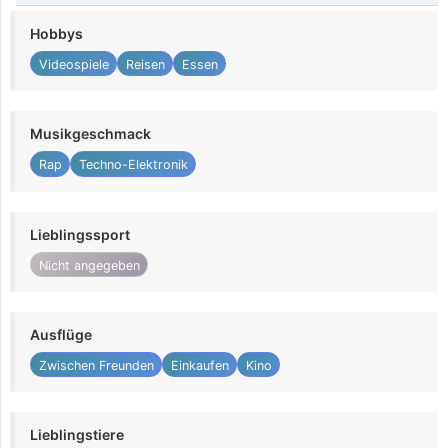
Hobbys
Videospiele
Reisen
Essen
Musikgeschmack
Rap
Techno-Elektronik
Lieblingssport
Nicht angegeben
Ausflüge
Zwischen Freunden
Einkaufen
Kino
Lieblingstiere