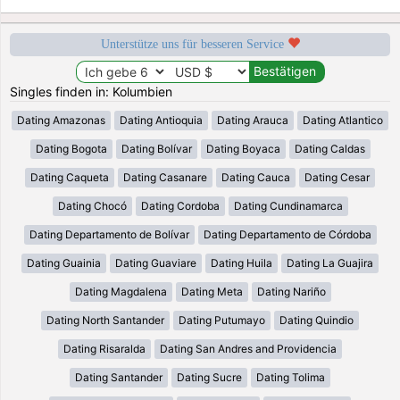
Unterstütze uns für besseren Service
Singles finden in: Kolumbien
Dating Amazonas
Dating Antioquia
Dating Arauca
Dating Atlantico
Dating Bogota
Dating Bolívar
Dating Boyaca
Dating Caldas
Dating Caqueta
Dating Casanare
Dating Cauca
Dating Cesar
Dating Chocó
Dating Cordoba
Dating Cundinamarca
Dating Departamento de Bolívar
Dating Departamento de Córdoba
Dating Guainia
Dating Guaviare
Dating Huila
Dating La Guajira
Dating Magdalena
Dating Meta
Dating Nariño
Dating North Santander
Dating Putumayo
Dating Quindio
Dating Risaralda
Dating San Andres and Providencia
Dating Santander
Dating Sucre
Dating Tolima