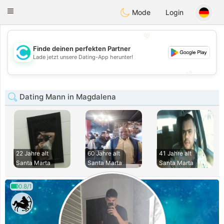
olombia
Citas
Toggle
Mode
Login
navigation
💖
Finde deinen perfekten Partner
💖
Lade jetzt unsere Dating-App herunter!
💕
💕
Dating Mann in Magdalena
22 Jahre alt
60 Jahre alt
41 Jahre alt
Santa Marta
Santa Marta
Santa Marta
0.8/1