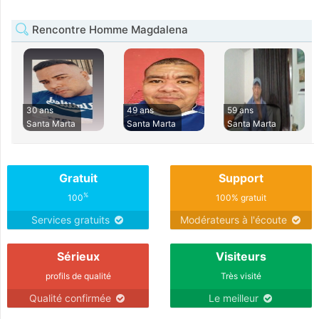
Rencontre Homme Magdalena
30 ans
49 ans
59 ans
Santa Marta
Santa Marta
Santa Marta
Gratuit
Support
%
100
100% gratuit
Services gratuits
Modérateurs à l'écoute
Sérieux
Visiteurs
profils de qualité
Très visité
Qualité confirmée
Le meilleur