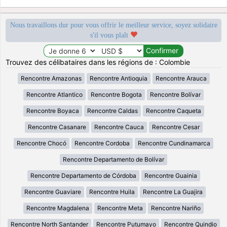
Nous travaillons dur pour vous offrir le meilleur service, soyez solidaire
s'il vous plaît
Trouvez des célibataires dans les régions de : Colombie
Rencontre Amazonas
Rencontre Antioquia
Rencontre Arauca
Rencontre Atlantico
Rencontre Bogota
Rencontre Bolívar
Rencontre Boyaca
Rencontre Caldas
Rencontre Caqueta
Rencontre Casanare
Rencontre Cauca
Rencontre Cesar
Rencontre Chocó
Rencontre Cordoba
Rencontre Cundinamarca
Rencontre Departamento de Bolívar
Rencontre Departamento de Córdoba
Rencontre Guainia
Rencontre Guaviare
Rencontre Huila
Rencontre La Guajira
Rencontre Magdalena
Rencontre Meta
Rencontre Nariño
Rencontre North Santander
Rencontre Putumayo
Rencontre Quindio