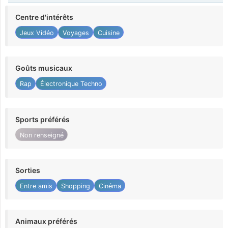
Centre d'intérêts
Jeux Vidéo
Voyages
Cuisine
Goûts musicaux
Rap
Électronique Techno
Sports préférés
Non renseigné
Sorties
Entre amis
Shopping
Cinéma
Animaux préférés