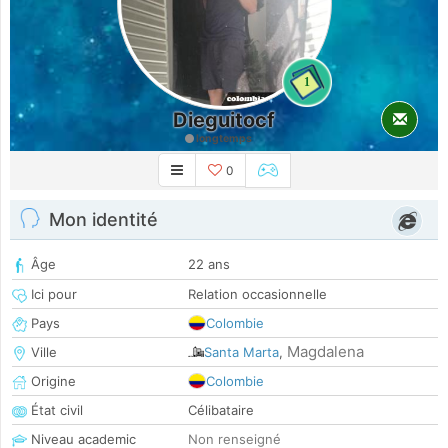
1
Dieguitocf
longtemps
0
Mon identité
Âge
22 ans
Ici pour
Relation occasionnelle
Pays
Colombie
Magdalena
Ville
Santa Marta
,
Origine
Colombie
État civil
Célibataire
Niveau academic
Non renseigné