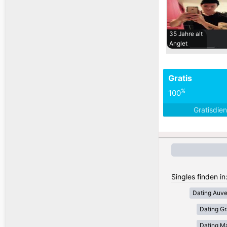
35 Jahre alt
Anglet
Gratis
%
100
Gratisdie
Singles finden in
Dating Auv
Dating Gr
Dating Ma