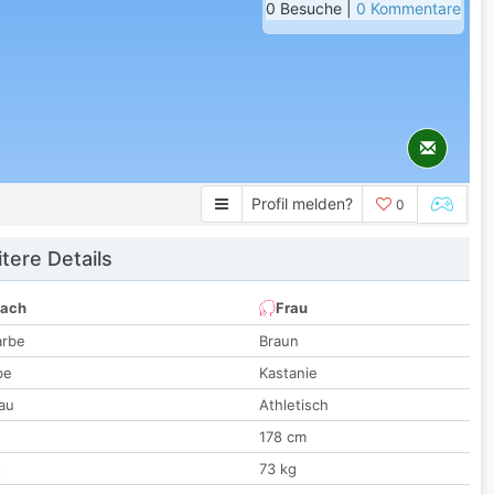
0 Besuche |
0 Kommentare
Profil melden?
0
tere Details
nach
Frau
arbe
Braun
be
Kastanie
au
Athletisch
178 cm
t
73 kg