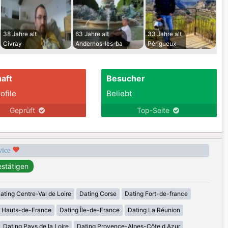
38 Jahre alt
63 Jahre alt
33 Jahre alt
Civray
Andernos-les-ba
Périgueux
aft
Besucher
ofile
Beliebt
Geprüft
Top-Seite
rvice
ating Centre-Val de Loire
Dating Corse
Dating Fort-de-france
g Hauts-de-France
Dating Île-de-France
Dating La Réunion
Dating Pays de la Loire
Dating Provence-Alpes-Côte d Azur