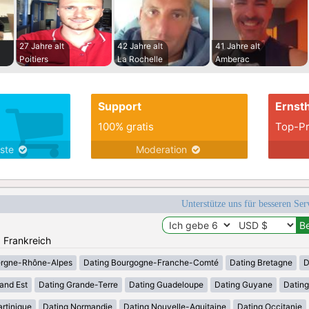
27 Jahre alt
42 Jahre alt
41 Jahre alt
Poitiers
La Rochelle
Amberac
Support
Ernsth
100% gratis
Top-Pr
nste
Moderation
Unterstütze uns für besseren Se
: Frankreich
ergne-Rhône-Alpes
Dating Bourgogne-Franche-Comté
Dating Bretagne
D
and Est
Dating Grande-Terre
Dating Guadeloupe
Dating Guyane
Datin
rtinique
Dating Normandie
Dating Nouvelle-Aquitaine
Dating Occitanie