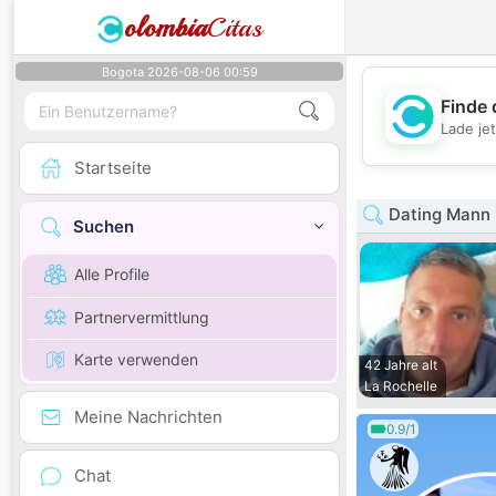
olombia
Citas
Bogota 2026-08-06 00:59
Finde 
Lade je
Startseite
Dating Mann 
Suchen
Alle Profile
Partnervermittlung
Karte verwenden
42 Jahre alt
La Rochelle
Meine Nachrichten
0.9/1
Chat