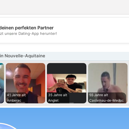
deinen perfekten Partner
💖
tzt unsere Dating-App herunter!
💕
in Nouvelle-Aquitaine
41 Jahre alt
35 Jahre alt
55 Jahre alt
Amberac
Anglet
Castelnau-de-Medoc