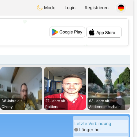
Mode
Login
Registrieren
💖
💕
38 Jahre alt
27 Jahre alt
63 Jahre alt
Civray
Poitiers
Andernos-les-bains
Letzte Verbindung
Länger her