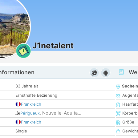
J1netalent
1
informationen
Wei
33 Jahre alt
Suche 
Ernsthafte Beziehung
Augenf
Frankreich
Haarfar
Nouvelle-Aquita...
Périgueux
,
Körperb
Frankreich
Größe
Single
Gewich