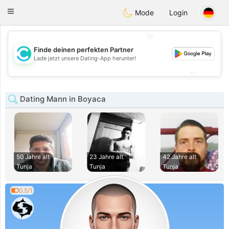
olombia
Citas
Toggle
Mode
Login
navigation
💖
Finde deinen perfekten Partner
💖
Lade jetzt unsere Dating-App herunter!
💕
💕
Dating Mann in Boyaca
50 Jahre alt
23 Jahre alt
42 Jahre alt
Tunja
Tunja
Tunja
0.5/1