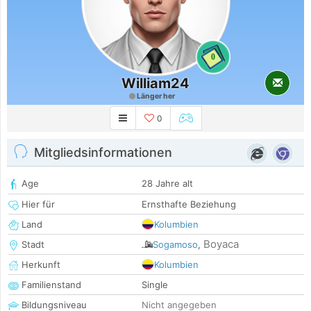
0
William24
Länger her
0
Mitgliedsinformationen
Age
28 Jahre alt
Hier für
Ernsthafte Beziehung
Land
Kolumbien
Boyaca
Stadt
Sogamoso
,
Herkunft
Kolumbien
Familienstand
Single
Bildungsniveau
Nicht angegeben