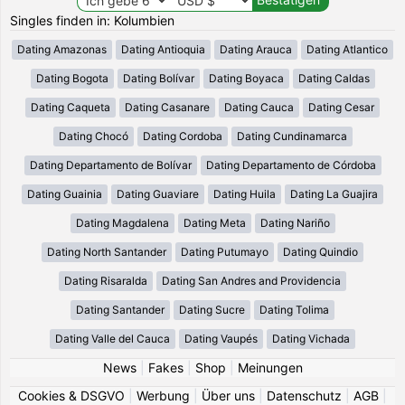
Singles finden in: Kolumbien
Dating Amazonas
Dating Antioquia
Dating Arauca
Dating Atlantico
Dating Bogota
Dating Bolívar
Dating Boyaca
Dating Caldas
Dating Caqueta
Dating Casanare
Dating Cauca
Dating Cesar
Dating Chocó
Dating Cordoba
Dating Cundinamarca
Dating Departamento de Bolívar
Dating Departamento de Córdoba
Dating Guainia
Dating Guaviare
Dating Huila
Dating La Guajira
Dating Magdalena
Dating Meta
Dating Nariño
Dating North Santander
Dating Putumayo
Dating Quindio
Dating Risaralda
Dating San Andres and Providencia
Dating Santander
Dating Sucre
Dating Tolima
Dating Valle del Cauca
Dating Vaupés
Dating Vichada
News
|
Fakes
|
Shop
|
Meinungen
Cookies & DSGVO
|
Werbung
|
Über uns
|
Datenschutz
|
AGB
|