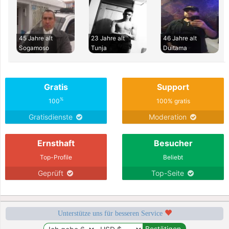
45 Jahre alt
23 Jahre alt
46 Jahre alt
Sogamoso
Tunja
Duitama
Gratis
Support
%
100
100% gratis
Gratisdienste
Moderation
Ernsthaft
Besucher
Top-Profile
Beliebt
Geprüft
Top-Seite
Unterstütze uns für besseren Service