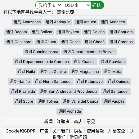
在以下地区寻找单身人士： 哥倫比亞
遇到 Amazonas
遇到 Antioquia
遇到 Arauca
遇到 Atlantico
遇到 Bogota
遇到 Bolívar
遇到 Boyaca
遇到 Caldas
遇到 Caqueta
遇到 Casanare
遇到 Cauca
遇到 Cesar
遇到 Chocó
遇到 Cordoba
遇到 Cundinamarca
遇到 Departamento de Bolívar
遇到 Departamento de Córdoba
遇到 Guainia
遇到 Guaviare
遇到 Huila
遇到 La Guajira
遇到 Magdalena
遇到 Meta
遇到 Nariño
遇到 North Santander
遇到 Putumayo
遇到 Quindio
遇到 Risaralda
遇到 San Andres and Providencia
遇到 Santander
遇到 Sucre
遇到 Tolima
遇到 Valle del Cauca
遇到 Vaupés
遇到 Vichada
新闻
|
诈骗者
|
商店
|
意见
Cookie和GDPR
|
广告
|
关于我们
|
隐私
|
使用条款
|
儿童安全
|
联
系我们
|
常见问题