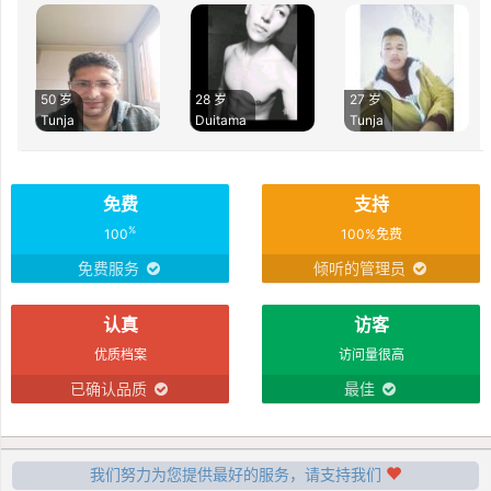
50 岁
28 岁
27 岁
Tunja
Duitama
Tunja
免费
支持
%
100
100%免费
免费服务
倾听的管理员
认真
访客
优质档案
访问量很高
已确认品质
最佳
我们努力为您提供最好的服务，请支持我们