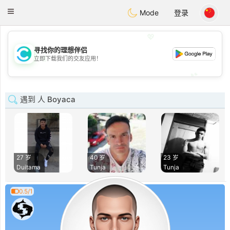
olombia
Citas
Toggle
Mode
登录
navigation
💖
寻找你的理想伴侣
💖
立即下载我们的交友应用！
💕
💕
遇到 人 Boyaca
27 岁
40 岁
23 岁
Duitama
Tunja
Tunja
0.5/1