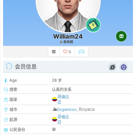
0
William24
長時間
0
会员信息
Age
28 岁
搜索
认真的关系
哥倫比
国家
亞
Boyaca
城市
Sogamoso
,
哥倫比
起源
亞
公民身份
单