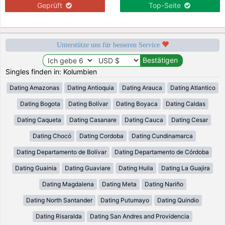
Geprüft
Top-Seite
Unterstütze uns für besseren Service
Singles finden in: Kolumbien
Dating Amazonas
Dating Antioquia
Dating Arauca
Dating Atlantico
Dating Bogota
Dating Bolívar
Dating Boyaca
Dating Caldas
Dating Caqueta
Dating Casanare
Dating Cauca
Dating Cesar
Dating Chocó
Dating Cordoba
Dating Cundinamarca
Dating Departamento de Bolívar
Dating Departamento de Córdoba
Dating Guainia
Dating Guaviare
Dating Huila
Dating La Guajira
Dating Magdalena
Dating Meta
Dating Nariño
Dating North Santander
Dating Putumayo
Dating Quindio
Dating Risaralda
Dating San Andres and Providencia