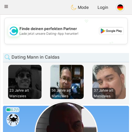
olombia
Citas
Toggle
Mode
Login
navigation
💖
Finde deinen perfekten Partner
💖
Lade jetzt unsere Dating-App herunter!
💕
💕
Dating Mann in Caldas
23 Jahre alt
56 Jahre alt
37 Jahre alt
Manizales
Manizales
Manizales
0.7/1