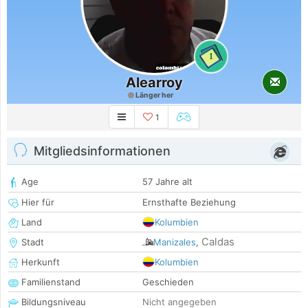
1
Alearroy
Länger her
1
Mitgliedsinformationen
Age
57 Jahre alt
Hier für
Ernsthafte Beziehung
Land
Kolumbien
Caldas
Stadt
Manizales
,
Herkunft
Kolumbien
Familienstand
Geschieden
Bildungsniveau
Nicht angegeben