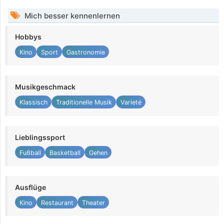
Mich besser kennenlernen
Hobbys
Kino
Sport
Gastronomie
Musikgeschmack
Klassisch
Traditionelle Musik
Varieté
Lieblingssport
Fußball
Basketball
Gehen
Ausflüge
Kino
Restaurant
Theater