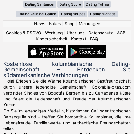
Dating Santander
Dating Sucre
Dating Tolima
Dating Valle del Cauca
Dating Vaupés
Dating Vichada
News
|
Fakes
|
Shop
|
Meinungen
Cookies & DSGVO
|
Werbung
|
Über uns
|
Datenschutz
|
AGB
|
Kindersicherheit
|
Kontakt
|
FAQ
Kostenlose kolumbianische Dating-
Gemeinschaft – Entdecken Sie
südamerikanische Verbindungen
¡Hola! Erleben Sie die Wärme kolumbianischer Gastfreundschaft
durch unsere lebendige Gemeinschaft. Colombia-citas.com
verbindet Singles von Bogotás Bergen bis zu Cartagenas Küste
und feiert die Leidenschaft und Freude der kolumbianischen
Kultur.
Ob Sie im lebendigen Medellín, historischen Cali oder tropischen
Barranquilla sind – treffen Sie kompatible Kolumbianer, die Ihre
Lebensfreude, Familienwerte und authentische Freundschaften
teilen.