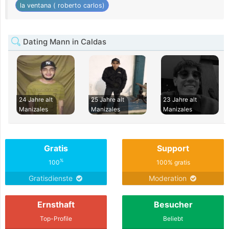
la ventana ( roberto carlos)
Dating Mann in Caldas
24 Jahre alt
25 Jahre alt
23 Jahre alt
Manizales
Manizales
Manizales
Gratis
Support
%
100
100% gratis
Gratisdienste
Moderation
Ernsthaft
Besucher
Top-Profile
Beliebt