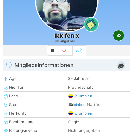
1
Ikkifenix
Länger her
1
Mitgliedsinformationen
Age
39 Jahre alt
Hier für
Freundschaft
Land
Kolumbien
Narino
Stadt
Ipiales
,
Herkunft
Kolumbien
Familienstand
Single
Bildungsniveau
Nicht angegeben