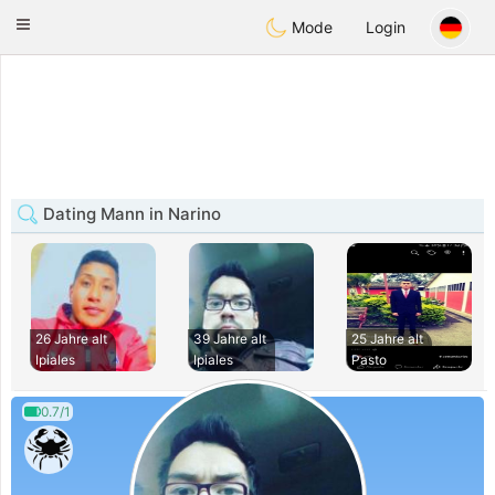
olombia
Citas
Toggle
Mode
Login
navigation
Dating Mann in Narino
26 Jahre alt
39 Jahre alt
25 Jahre alt
Ipiales
Ipiales
Pasto
0.7/1