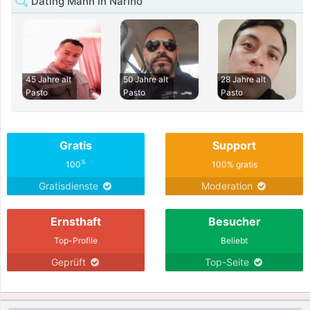
Dating Mann in Narino
45 Jahre alt
50 Jahre alt
28 Jahre alt
Pasto
Pasto
Pasto
Gratis
Support
%
100
100% gratis
Gratisdienste
Moderation
Ernsthaft
Besucher
Top-Profile
Beliebt
Geprüft
Top-Seite