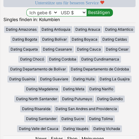
Unterstütze uns für besseren Service
Singles finden in: Kolumbien
Dating Amazonas
Dating Antioquia
Dating Arauca
Dating Atlantico
Dating Bogota
Dating Bolívar
Dating Boyaca
Dating Caldas
Dating Caqueta
Dating Casanare
Dating Cauca
Dating Cesar
Dating Chocó
Dating Cordoba
Dating Cundinamarca
Dating Departamento de Bolívar
Dating Departamento de Córdoba
Dating Guainia
Dating Guaviare
Dating Huila
Dating La Guajira
Dating Magdalena
Dating Meta
Dating Nariño
Dating North Santander
Dating Putumayo
Dating Quindio
Dating Risaralda
Dating San Andres and Providencia
Dating Santander
Dating Sucre
Dating Tolima
Dating Valle del Cauca
Dating Vaupés
Dating Vichada
News
|
Fakes
|
Shop
|
Meinungen