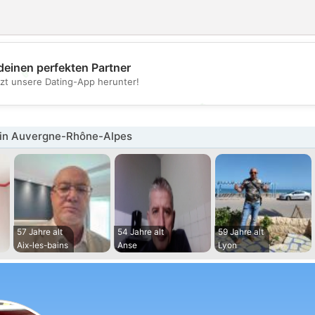
💖
deinen perfekten Partner
tzt unsere Dating-App herunter!
💕
in Auvergne-Rhône-Alpes
57 Jahre alt
54 Jahre alt
59 Jahre alt
Aix-les-bains
Anse
Lyon