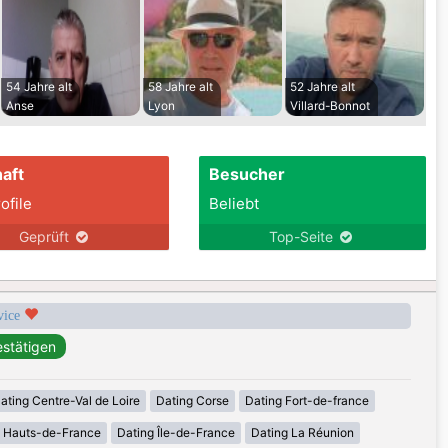
54 Jahre alt
58 Jahre alt
52 Jahre alt
Anse
Lyon
Villard-Bonnot
aft
Besucher
ofile
Beliebt
Geprüft
Top-Seite
rvice
ating Centre-Val de Loire
Dating Corse
Dating Fort-de-france
g Hauts-de-France
Dating Île-de-France
Dating La Réunion