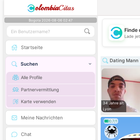
olombia
Citas
Bogota 2026-08-06 02:47
Finde 
Lade je
Startseite
Dating Mann 
Suchen
Alle Profile
Partnervermittlung
Karte verwenden
34 Jahre alt
Lyon
Meine Nachrichten
0.7/1
Chat