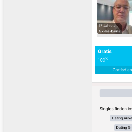
57 Jahre alt
Aix-les-bains
Gratis
%
100
Gratisdie
Singles finden in
Dating Auv
Dating Gr