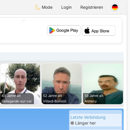
Mode
Login
Registrieren
💖
💕
43 Jahre alt
52 Jahre alt
55 Jahre alt
Bellegarde-sur-val
Villard-Bonnot
Annecy
Letzte Verbindung
Länger her