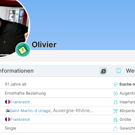
Olivier
1
informationen
Wei
51 Jahre alt
Suche 
Ernsthafte Beziehung
Augenf
Frankreich
Haarfar
Auvergne-Rhône...
Saint-Martin-d Uriage
,
Körperb
Frankreich
Größe
Single
Gewich