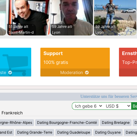
51 Jahre alt
59 Jahre alt
59 Jahre alt
Saint-Martin-d
Lyon
Lyon
Support
Ernsth
100% gratis
Top-Pr
nste
Moderation
Unterstütze uns für besseren Se
: Frankreich
ergne-Rhône-Alpes
Dating Bourgogne-Franche-Comté
Dating Bretagne
D
and Est
Dating Grande-Terre
Dating Guadeloupe
Dating Guyane
Datin