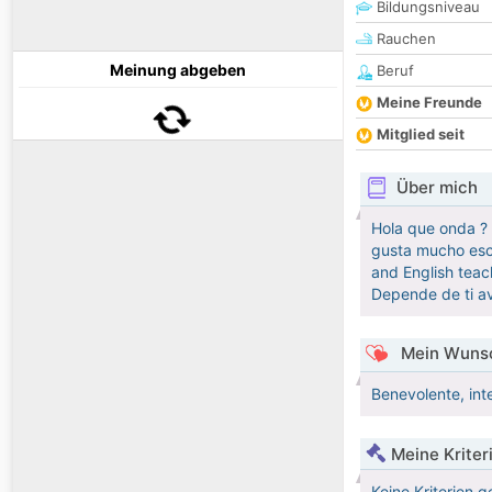
Bildungsniveau
Rauchen
Meinung abgeben
Beruf
Meine Freunde
Mitglied seit
Über mich
Hola que onda ? 
gusta mucho escuc
and English teac
Depende de ti av
Mein Wunsc
Benevolente, inte
Meine Kriter
Keine Kriterien g