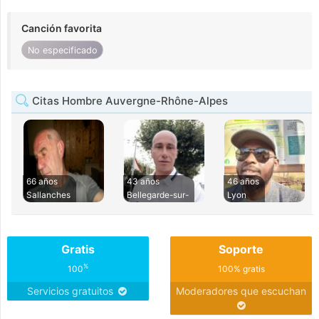
Canción favorita
No especificado
Citas Hombre Auvergne-Rhône-Alpes
66 años
43 años
46 años
Sallanches
Bellegarde-sur-
Lyon
Gratis
Soporte
%
100
100% gratis
Servicios gratuitos
Moderadores que escuchan