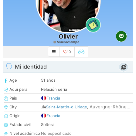
1
Olivier
Mucho tiempo
0
Mi identidad
Age
51 años
Aquí para
Relación seria
País
Francia
Auvergne-Rhône...
City
Saint-Martin-d Uriage
,
Origin
Francia
Estado civil
Soltera
Nivel académico
No especificado