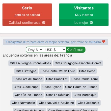
Serio
Visitantes
perfiles de calidad
Muy visitado
Calidad confirmada
Lo mejor
Trabajamos duro para darte el mejor servicio, por favor sé solidario
Encuentra solteros en las áreas de: Francia
Citas Auvergne-Rhône-Alpes
Citas Bourgogne-Franche-Comté
Citas Bretagne
Citas Centre-Val de Loire
Citas Corse
Citas Fort-de-france
Citas Grand Est
Citas Grande-Terre
Citas Guadeloupe
Citas Guyane
Citas Hauts-de-France
Citas Île-de-France
Citas La Réunion
Citas Martinique
Citas Normandie
Citas Nouvelle-Aquitaine
Citas Occitanie
Citas Pays de la Loire
Citas Provence-Alpes-Côte d Azur