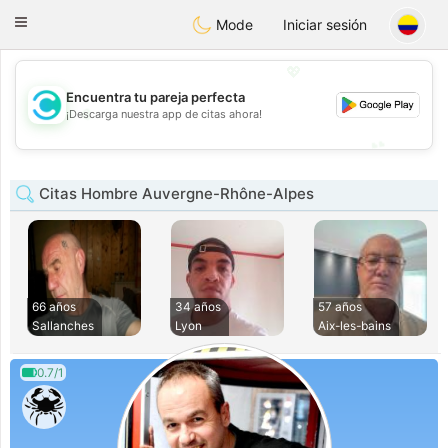
olombia
Citas
Toggle
Mode
Iniciar sesión
navigation
💖
Encuentra tu pareja perfecta
💖
¡Descarga nuestra app de citas ahora!
💕
💕
Citas Hombre Auvergne-Rhône-Alpes
66 años
34 años
57 años
Sallanches
Lyon
Aix-les-bains
0.7/1