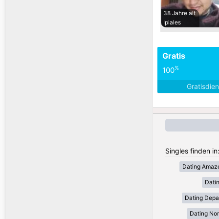
38 Jahre alt
Ipiales
Gratis
%
100
Gratisdie
Singles finden in
Dating Amaz
Dati
Dating Depa
Dating Nor