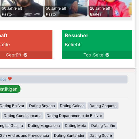
50 Jahre alt
50 Jahre alt
26 Jahre alt
Pasto
Pasto
Ipiales
aft
Besucher
ofile
Beliebt
Geprüft
Top-Seite
rvice
Dating Bolívar
Dating Boyaca
Dating Caldas
Dating Caqueta
Dating Cundinamarca
Dating Departamento de Bolívar
ng La Guajira
Dating Magdalena
Dating Meta
Dating Nariño
 San Andres and Providencia
Dating Santander
Dating Sucre