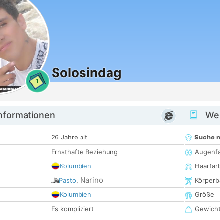
Solosindag
1
informationen
Wei
26 Jahre alt
Suche 
Ernsthafte Beziehung
Augenf
Kolumbien
Haarfar
Narino
Pasto
,
Körperb
Kolumbien
Größe
Es kompliziert
Gewich