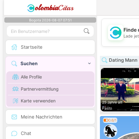
olombia
Citas
Bogota 2026-08-07 07:51
Finde 
Lade je
Startseite
Dating Mann 
Suchen
Alle Profile
Partnervermittlung
Karte verwenden
25 Jahre alt
Pasto
Meine Nachrichten
0.6/1
Chat