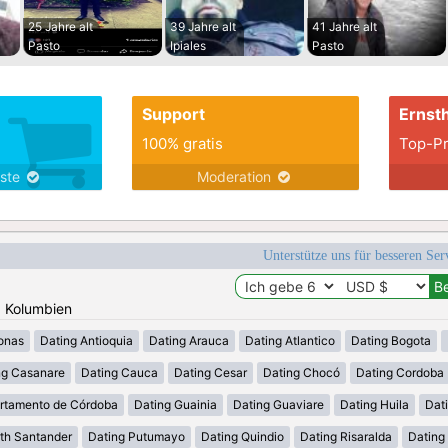
25 Jahre alt
39 Jahre alt
41 Jahre alt
Pasto
Ipiales
Pasto
Support
Ernsth
100% gratis
Top-Pr
nste
Moderation
Unterstütze uns für besseren Se
: Kolumbien
onas
Dating Antioquia
Dating Arauca
Dating Atlantico
Dating Bogota
ng Casanare
Dating Cauca
Dating Cesar
Dating Chocó
Dating Cordoba
rtamento de Córdoba
Dating Guainia
Dating Guaviare
Dating Huila
Dati
th Santander
Dating Putumayo
Dating Quindio
Dating Risaralda
Dating