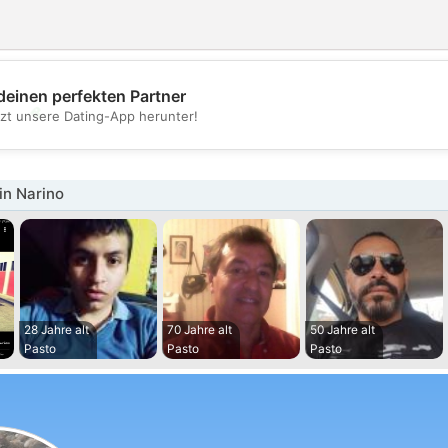
deinen perfekten Partner
💖
tzt unsere Dating-App herunter!
💕
in Narino
28 Jahre alt
70 Jahre alt
50 Jahre alt
Pasto
Pasto
Pasto