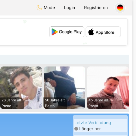
Mode
Login
Registrieren
💖
💕
26 Jahre alt
50 Jahre alt
45 Jahre alt
Pasto
Pasto
Pasto
Letzte Verbindung
Länger her