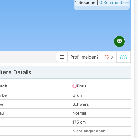
1 Besuche |
0 Kommentare
Profil melden?
0
tere Details
nach
Frau
arbe
Grün
be
Schwarz
au
Normal
175 cm
t
Nicht angegeben