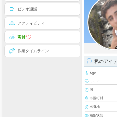
ビデオ通話
アクティビティ
寄付
作業タイムライン
私のアイ
Age
ここに
国
市区町村
出身地
婚姻状態