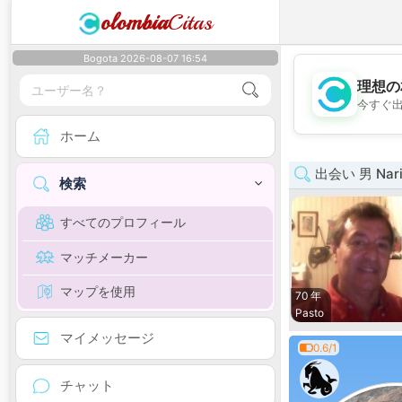
olombia
Citas
Bogota 2026-08-07 16:54
理想の
今すぐ
ホーム
出会い 男 Nari
検索
すべてのプロフィール
マッチメーカー
マップを使用
70 年
Pasto
マイメッセージ
0.6/1
チャット