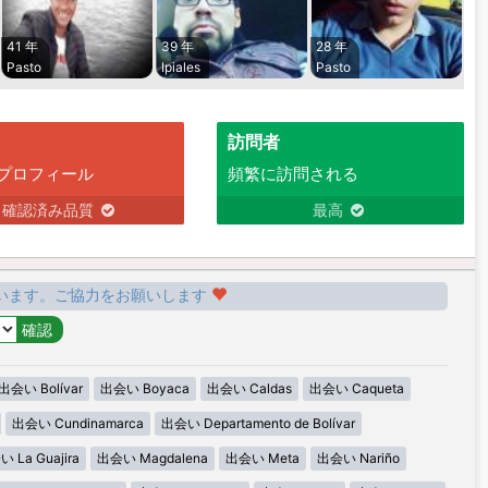
41 年
39 年
28 年
Pasto
Ipiales
Pasto
訪問者
プロフィール
頻繁に訪問される
確認済み品質
最高
います。ご協力をお願いします
出会い Bolívar
出会い Boyaca
出会い Caldas
出会い Caqueta
出会い Cundinamarca
出会い Departamento de Bolívar
 La Guajira
出会い Magdalena
出会い Meta
出会い Nariño