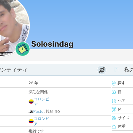
Solosindag
1
デンティティ
私
26 年
探す
深刻な関係
目
コロンビ
ヘア
ア
体
Narino
Pasto
,
サイズ
コロンビ
ア
体重
複雑です