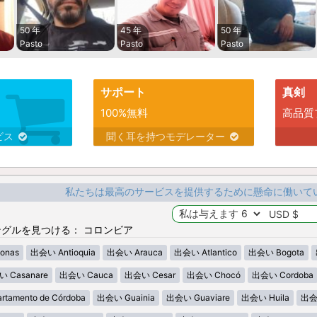
50 年
45 年
50 年
Pasto
Pasto
Pasto
サポート
真剣
100%無料
高品質
ビス
聞く耳を持つモデレーター
私たちは最高のサービスを提供するために懸命に働いて
グルを見つける： コロンビア
onas
出会い Antioquia
出会い Arauca
出会い Atlantico
出会い Bogota
 Casanare
出会い Cauca
出会い Cesar
出会い Chocó
出会い Cordoba
tamento de Córdoba
出会い Guainia
出会い Guaviare
出会い Huila
出会い