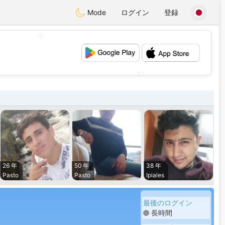
Mode
ログイン
登録
💖
💕
26 年
50 年
38 年
Pasto
Pasto
Ipiales
最後のログイン
長時間