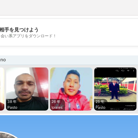
相手を見つけよう
💖
出会い系アプリをダウンロード！
💕
no
38 年
26 年
25 年
Pasto
Ipiales
Pasto