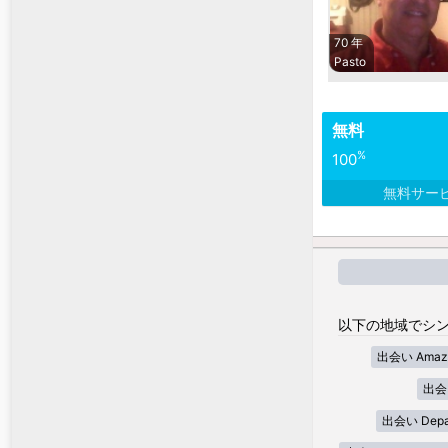
70 年
Pasto
無料
%
100
無料サー
以下の地域でシン
出会い Amaz
出会い
出会い Depar