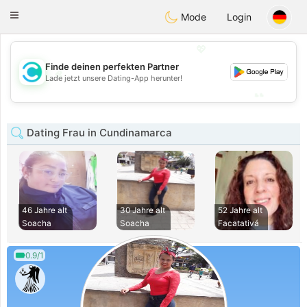
olombia
Citas
Toggle
Mode
Login
navigation
💖
Finde deinen perfekten Partner
💖
Lade jetzt unsere Dating-App herunter!
💕
💕
Dating Frau in Cundinamarca
46 Jahre alt
30 Jahre alt
52 Jahre alt
Soacha
Soacha
Facatativá
0.9/1