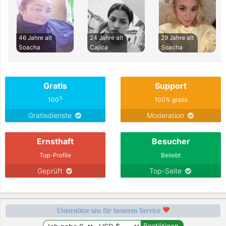
46 Jahre alt
24 Jahre alt
29 Jahre alt
Soacha
Cajica
Soacha
Gratis
Support
%
100
100% gratis
Gratisdienste
Moderation
Ernsthaft
Besucher
Top-Profile
Beliebt
Geprüft
Top-Seite
Unterstütze uns für besseren Service