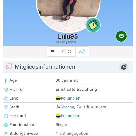
1
Lulu95
Länger her
22
Mitgliedsinformationen
Age
30 Jahre alt
Hier für
Ernsthafte Beziehung
Land
Kolumbien
Cundinamarca
Stadt
Soacha
,
Herkunft
Kolumbien
Familienstand
Single
Bildungsniveau
Nicht angegeben