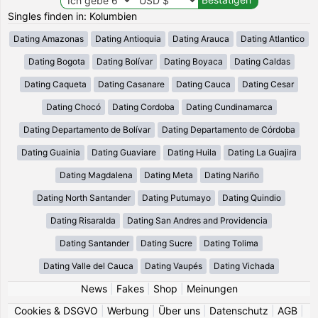
Singles finden in: Kolumbien
Dating Amazonas
Dating Antioquia
Dating Arauca
Dating Atlantico
Dating Bogota
Dating Bolívar
Dating Boyaca
Dating Caldas
Dating Caqueta
Dating Casanare
Dating Cauca
Dating Cesar
Dating Chocó
Dating Cordoba
Dating Cundinamarca
Dating Departamento de Bolívar
Dating Departamento de Córdoba
Dating Guainia
Dating Guaviare
Dating Huila
Dating La Guajira
Dating Magdalena
Dating Meta
Dating Nariño
Dating North Santander
Dating Putumayo
Dating Quindio
Dating Risaralda
Dating San Andres and Providencia
Dating Santander
Dating Sucre
Dating Tolima
Dating Valle del Cauca
Dating Vaupés
Dating Vichada
News
|
Fakes
|
Shop
|
Meinungen
Cookies & DSGVO
|
Werbung
|
Über uns
|
Datenschutz
|
AGB
|