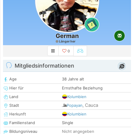
1
German
Länger her
0
Mitgliedsinformationen
Age
38 Jahre alt
Hier für
Ernsthafte Beziehung
Land
Kolumbien
Cauca
Stadt
Popayan
,
Herkunft
Kolumbien
Familienstand
Single
Bildungsniveau
Nicht angegeben