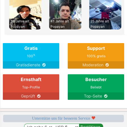
38 Jahre alt
41 Jahre alt
25 Jahre alt
Popayan
Popayan
Popayan
Gratis
Support
%
100
100% gratis
Gratisdienste
Moderation
Ernsthaft
Besucher
Top-Profile
Beliebt
Geprüft
Top-Seite
Unterstütze uns für besseren Service