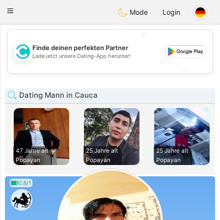
olombia
Citas
Toggle
Mode
Login
navigation
💖
Finde deinen perfekten Partner
💖
Lade jetzt unsere Dating-App herunter!
💕
💕
Dating Mann in Cauca
47 Jahre alt
25 Jahre alt
25 Jahre alt
Popayan
Popayan
Popayan
0.8/1