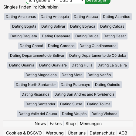
Singles finden in: Kolumbien
Dating Amazonas
Dating Antioquia
Dating Arauca
Dating Atlantico
Dating Bogota
Dating Bolívar
Dating Boyaca
Dating Caldas
Dating Caqueta
Dating Casanare
Dating Cauca
Dating Cesar
Dating Chocó
Dating Cordoba
Dating Cundinamarca
Dating Departamento de Bolívar
Dating Departamento de Córdoba
Dating Guainia
Dating Guaviare
Dating Huila
Dating La Guajira
Dating Magdalena
Dating Meta
Dating Nariño
Dating North Santander
Dating Putumayo
Dating Quindio
Dating Risaralda
Dating San Andres and Providencia
Dating Santander
Dating Sucre
Dating Tolima
Dating Valle del Cauca
Dating Vaupés
Dating Vichada
News
|
Fakes
|
Shop
|
Meinungen
Cookies & DSGVO
|
Werbung
|
Über uns
|
Datenschutz
|
AGB
|