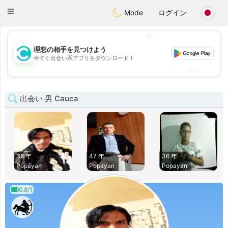
olombia
Citas
Toggle
Mode
ログイン
navigation
💖
理想の相手を見つけよう
💖
今すぐ出会い系アプリをダウンロード！
💕
💕
出会い 男 Cauca
38 年
47 年
36 年
Popayan
Popayan
Popayan
0.8/1