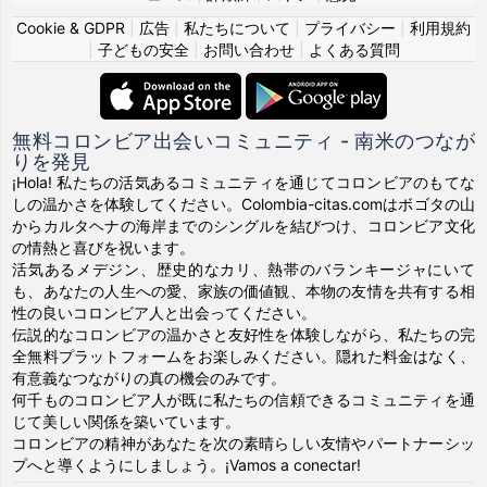
Cookie & GDPR
|
広告
|
私たちについて
|
プライバシー
|
利用規約
|
子どもの安全
|
お問い合わせ
|
よくある質問
無料コロンビア出会いコミュニティ - 南米のつなが
りを発見
¡Hola! 私たちの活気あるコミュニティを通じてコロンビアのもてな
しの温かさを体験してください。Colombia-citas.comはボゴタの山
からカルタヘナの海岸までのシングルを結びつけ、コロンビア文化
の情熱と喜びを祝います。
活気あるメデジン、歴史的なカリ、熱帯のバランキージャにいて
も、あなたの人生への愛、家族の価値観、本物の友情を共有する相
性の良いコロンビア人と出会ってください。
伝説的なコロンビアの温かさと友好性を体験しながら、私たちの完
全無料プラットフォームをお楽しみください。隠れた料金はなく、
有意義なつながりの真の機会のみです。
何千ものコロンビア人が既に私たちの信頼できるコミュニティを通
じて美しい関係を築いています。
コロンビアの精神があなたを次の素晴らしい友情やパートナーシッ
プへと導くようにしましょう。¡Vamos a conectar!