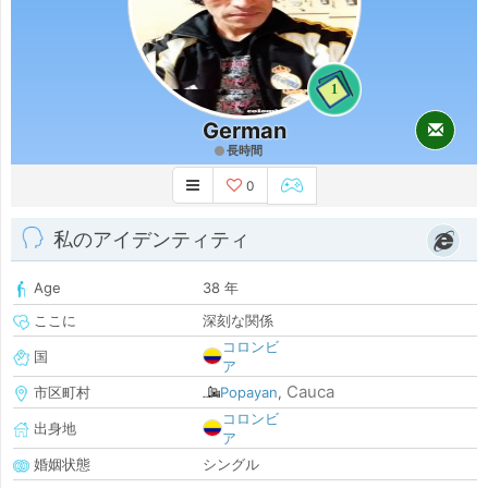
1
German
長時間
0
私のアイデンティティ
Age
38 年
ここに
深刻な関係
コロンビ
国
ア
Cauca
市区町村
Popayan
,
コロンビ
出身地
ア
婚姻状態
シングル