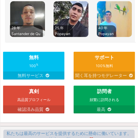
28 年
25 年
40 年
Santander de Qu
Popayan
Popayan
無料
サポート
%
100
100%無料
無料サービス
聞く耳を持つモデレーター
真剣
訪問者
高品質プロフィール
頻繁に訪問される
確認済み品質
最高
私たちは最高のサービスを提供するために懸命に働いています。