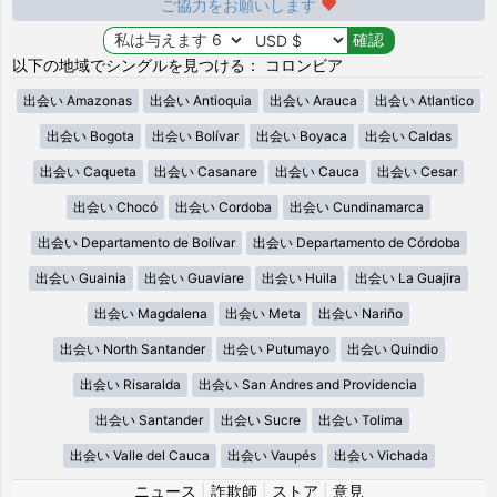
ご協力をお願いします
以下の地域でシングルを見つける： コロンビア
出会い Amazonas
出会い Antioquia
出会い Arauca
出会い Atlantico
出会い Bogota
出会い Bolívar
出会い Boyaca
出会い Caldas
出会い Caqueta
出会い Casanare
出会い Cauca
出会い Cesar
出会い Chocó
出会い Cordoba
出会い Cundinamarca
出会い Departamento de Bolívar
出会い Departamento de Córdoba
出会い Guainia
出会い Guaviare
出会い Huila
出会い La Guajira
出会い Magdalena
出会い Meta
出会い Nariño
出会い North Santander
出会い Putumayo
出会い Quindio
出会い Risaralda
出会い San Andres and Providencia
出会い Santander
出会い Sucre
出会い Tolima
出会い Valle del Cauca
出会い Vaupés
出会い Vichada
ニュース
|
詐欺師
|
ストア
|
意見