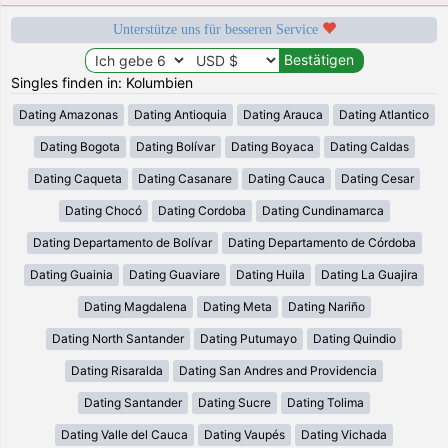
Unterstütze uns für besseren Service
Singles finden in: Kolumbien
Dating Amazonas
Dating Antioquia
Dating Arauca
Dating Atlantico
Dating Bogota
Dating Bolívar
Dating Boyaca
Dating Caldas
Dating Caqueta
Dating Casanare
Dating Cauca
Dating Cesar
Dating Chocó
Dating Cordoba
Dating Cundinamarca
Dating Departamento de Bolívar
Dating Departamento de Córdoba
Dating Guainia
Dating Guaviare
Dating Huila
Dating La Guajira
Dating Magdalena
Dating Meta
Dating Nariño
Dating North Santander
Dating Putumayo
Dating Quindio
Dating Risaralda
Dating San Andres and Providencia
Dating Santander
Dating Sucre
Dating Tolima
Dating Valle del Cauca
Dating Vaupés
Dating Vichada