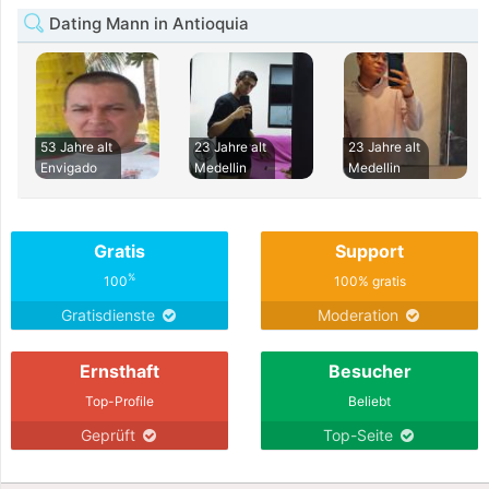
Dating Mann in Antioquia
53 Jahre alt
23 Jahre alt
23 Jahre alt
Envigado
Medellin
Medellin
Gratis
Support
%
100
100% gratis
Gratisdienste
Moderation
Ernsthaft
Besucher
Top-Profile
Beliebt
Geprüft
Top-Seite