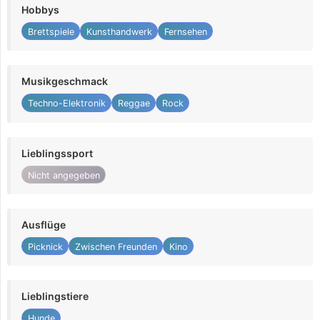
Hobbys
Brettspiele
Kunsthandwerk
Fernsehen
Musikgeschmack
Techno-Elektronik
Reggae
Rock
Lieblingssport
Nicht angegeben
Ausflüge
Picknick
Zwischen Freunden
Kino
Lieblingstiere
Hunde