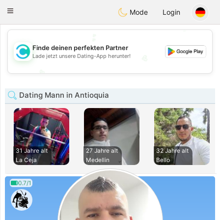
olombia
Citas
Toggle
Mode
Login
navigation
💕
💕
Finde deinen perfekten Partner
💖
Lade jetzt unsere Dating-App herunter!
💖
Dating Mann in Antioquia
31 Jahre alt
27 Jahre alt
32 Jahre alt
La Ceja
Medellin
Bello
0.7/1