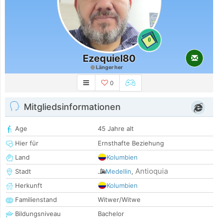
0
Ezequiel80
Länger her
0
Mitgliedsinformationen
Age
45 Jahre alt
Hier für
Ernsthafte Beziehung
Land
Kolumbien
Antioquia
Stadt
Medellin
,
Herkunft
Kolumbien
Familienstand
Witwer/Witwe
Bildungsniveau
Bachelor