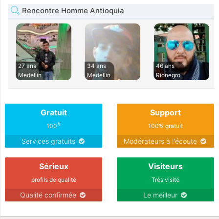
Rencontre Homme Antioquia
27 ans
34 ans
46 ans
Medellin
Medellin
Rionegro
Gratuit
Support
%
100
100% gratuit
Services gratuits
Modérateurs à l'écoute
Sérieux
Visiteurs
profils de qualité
Très visité
Qualité confirmée
Le meilleur