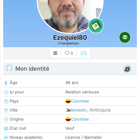
0
Ezequiel80
longtemps
0
Mon identité
Âge
46 ans
Ici pour
Relation sérieuse
Pays
Colombie
Antioquia
Ville
Medellin
,
Origine
Colombie
État civil
Veuf
Niveau academic
Licence / Bachelier