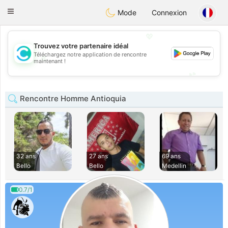
olombia
Citas
Toggle
Mode
Connexion
navigation
💖
Trouvez votre partenaire idéal
Téléchargez notre application de rencontre
💖
maintenant !
💕
💕
Rencontre Homme Antioquia
32 ans
27 ans
69 ans
Bello
Bello
Medellin
0.7/1