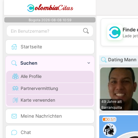
olombia
Citas
Bogota 2026-08-08 10:59
Finde 
Lade je
Startseite
Dating Mann i
Suchen
Alle Profile
Partnervermittlung
Karte verwenden
49 Jahre alt
Barranquilla
Meine Nachrichten
0.5/1
Chat