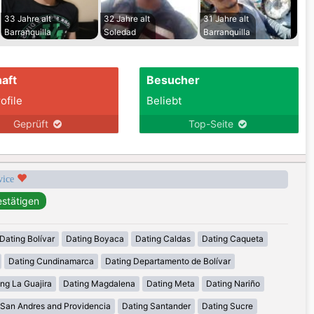
33 Jahre alt
32 Jahre alt
31 Jahre alt
Barranquilla
Soledad
Barranquilla
aft
Besucher
ofile
Beliebt
Geprüft
Top-Seite
rvice
Dating Bolívar
Dating Boyaca
Dating Caldas
Dating Caqueta
Dating Cundinamarca
Dating Departamento de Bolívar
ng La Guajira
Dating Magdalena
Dating Meta
Dating Nariño
 San Andres and Providencia
Dating Santander
Dating Sucre