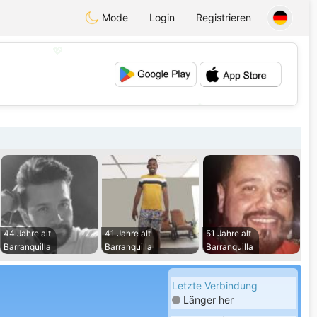
Mode
Login
Registrieren
💖
💕
44 Jahre alt
41 Jahre alt
51 Jahre alt
Barranquilla
Barranquilla
Barranquilla
Letzte Verbindung
Länger her