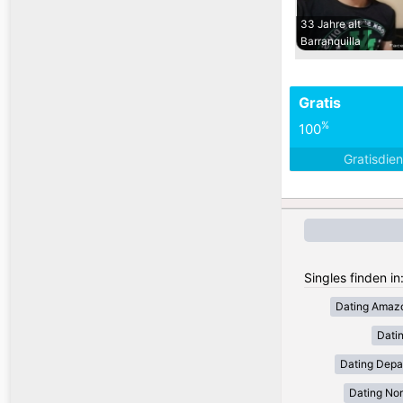
33 Jahre alt
Barranquilla
Gratis
%
100
Gratisdie
Singles finden in
Dating Amaz
Dati
Dating Depa
Dating Nor