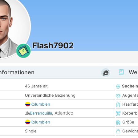
Flash7902
0
informationen
Wei
46 Jahre alt
Suche 
Unverbindliche Beziehung
Augenf
Kolumbien
Haarfar
Atlantico
Barranquilla
,
Körperb
Kolumbien
Größe
Single
Gewich