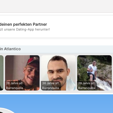
deinen perfekten Partner
💖
tzt unsere Dating-App herunter!
💕
n Atlantico
26 Jahre alt
36 Jahre alt
29 Jahre alt
Barranquilla
Barranquilla
Barranquilla