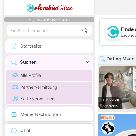
olombia
Citas
Bogota 2026-08-08 10:04
Finde 
Lade je
Startseite
Dating Mann 
Suchen
Alle Profile
Partnervermittlung
Karte verwenden
19 Jahre alt
Sogamoso
Meine Nachrichten
0.5/1
Chat