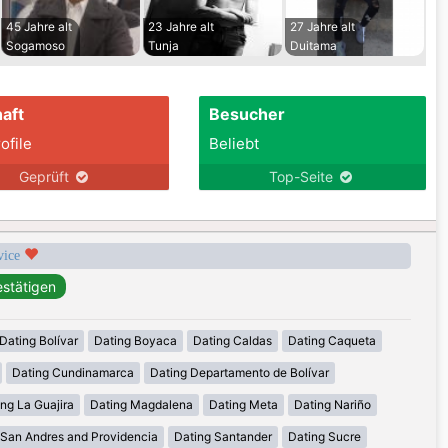
45 Jahre alt
23 Jahre alt
27 Jahre alt
Sogamoso
Tunja
Duitama
aft
Besucher
ofile
Beliebt
Geprüft
Top-Seite
rvice
Dating Bolívar
Dating Boyaca
Dating Caldas
Dating Caqueta
Dating Cundinamarca
Dating Departamento de Bolívar
ng La Guajira
Dating Magdalena
Dating Meta
Dating Nariño
 San Andres and Providencia
Dating Santander
Dating Sucre