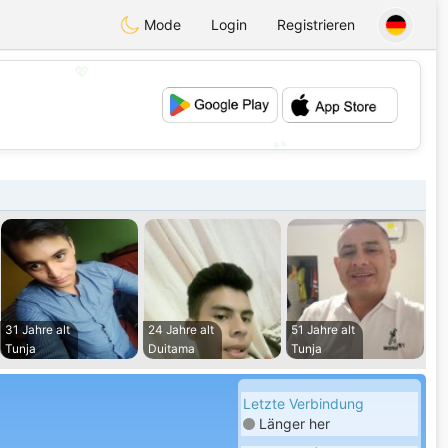
Mode
Login
Registrieren
💖
💕
31 Jahre alt
24 Jahre alt
51 Jahre alt
Tunja
Duitama
Tunja
Letzte Verbindung
Länger her