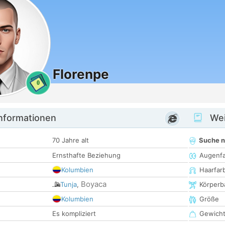
Florenpe
0
informationen
Wei
70 Jahre alt
Suche 
Ernsthafte Beziehung
Augenf
Kolumbien
Haarfar
Boyaca
Tunja
,
Körperb
Kolumbien
Größe
Es kompliziert
Gewich