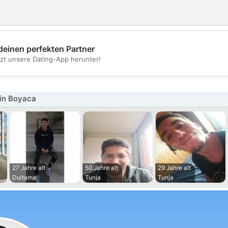
deinen perfekten Partner
💖
tzt unsere Dating-App herunter!
💕
in Boyaca
27 Jahre alt
50 Jahre alt
29 Jahre alt
Duitama
Tunja
Tunja