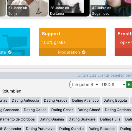
51 Jahre alt
28 Jahre alt
42 Jahre alt
Tunja
Duitama
Sogamoso
Support
Ernsth
100% gratis
Top-Pr
nste
Moderation
Unterstütze uns für besseren Se
: Kolumbien
onas
Dating Antioquia
Dating Arauca
Dating Atlantico
Dating Bogota
ng Casanare
Dating Cauca
Dating Cesar
Dating Chocó
Dating Cordoba
rtamento de Córdoba
Dating Guainia
Dating Guaviare
Dating Huila
Dati
th Santander
Dating Putumayo
Dating Quindio
Dating Risaralda
Dating