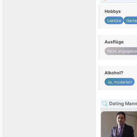
Hobbys
Lektüre
Garte
Ausflüge
Nicht angegebe
Alkohol?
Ja, moderiert
Dating Mann