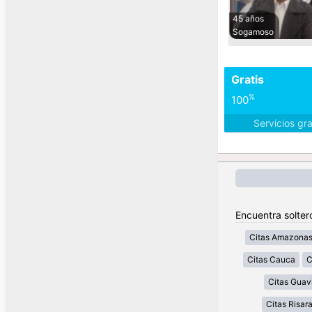
45 años
Sogamoso
Gratis
%
100
Servicios gr
Encuentra solter
Citas Amazona
Citas Cauca
C
Citas Guav
Citas Risar