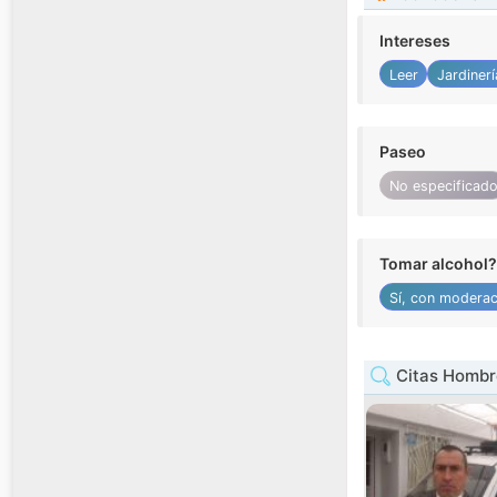
Intereses
Leer
Jardinerí
Paseo
No especificad
Tomar alcohol?
Sí, con moderac
Citas Hombr