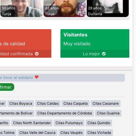
50 años
42 años
28 años
Tunja
Tunja
Duitama
Visitantes
s de calidad
Muy visitado
lidad confirmada
Lo mejor
r favor sé solidario
var
Citas Boyaca
Citas Caldas
Citas Caqueta
Citas Casanare
rtamento de Bolívar
Citas Departamento de Córdoba
Citas Guainia
ariño
Citas North Santander
Citas Putumayo
Citas Quindio
as Tolima
Citas Valle del Cauca
Citas Vaupés
Citas Vichada