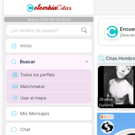
olombia
Citas
Bogota 2026-08-08 00:52
Encuen
¡Descar
Inicio
Citas Hombr
Buscar
Todos los perfiles
Matchmaker
Usar el mapa
28 años
Duitama
Mis Mensajes
0.5/1
Chat