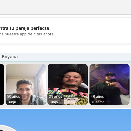
tra tu pareja perfecta
💖
ga nuestra app de citas ahora!
💕
e Boyaca
50 años
39 años
46 años
Tunja
Tunja
Duitama