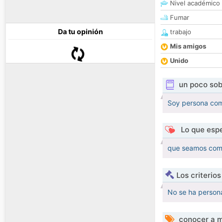
Nivel académico
Fumar
Da tu opinión
trabajo
Mis amigos
Unido
un poco sob
Soy persona com
Lo que espe
que seamos compa
Los criterio
No se ha persona
conocer a m