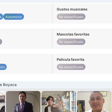
Gustos musicales
a
Automotor
No especificado
Mascotas favoritas
o
No especificado
Película favorita
ión
No especificado
e Boyaca