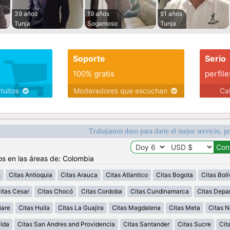
39 años
19 años
51 años
Tunja
Sogamoso
Tunja
Soporte
Serio
100% gratis
perfile
atuitos
Moderadores que escuchan
Ca
Trabajamos duro para darte el mejor servicio, po
os en las áreas de: Colombia
s
Citas Antioquia
Citas Arauca
Citas Atlantico
Citas Bogota
Citas Bolí
itas Cesar
Citas Chocó
Citas Cordoba
Citas Cundinamarca
Citas Depa
iare
Citas Huila
Citas La Guajira
Citas Magdalena
Citas Meta
Citas N
alda
Citas San Andres and Providencia
Citas Santander
Citas Sucre
Cit