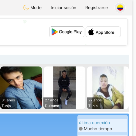
Mode
Iniciar sesión
Registrarse
💖
💕
31 años
27 años
27 años
Tunja
Duitama
Tunja
última conexión
Mucho tiempo