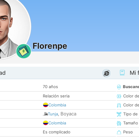
Florenpe
0
dad
Mi f
70 años
Buscan
Relación seria
Color d
Colombia
Color d
Boyaca
Tunja
,
Tipo de
Colombia
Tamaño
Es complicado
Peso