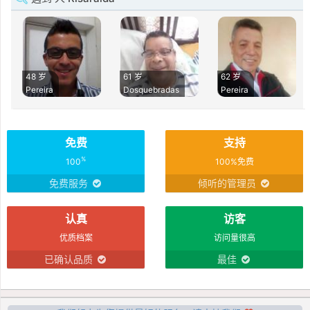
48 岁
61 岁
62 岁
Pereira
Dosquebradas
Pereira
免费
支持
%
100
100%免费
免费服务
倾听的管理员
认真
访客
优质档案
访问量很高
已确认品质
最佳