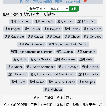
我们努力为您提供最好的服务，请支持我们
在以下地区寻找单身人士： 哥倫比亞
遇到 Amazonas
遇到 Antioquia
遇到 Arauca
遇到 Atlantico
遇到 Bogota
遇到 Bolívar
遇到 Boyaca
遇到 Caldas
遇到 Caqueta
遇到 Casanare
遇到 Cauca
遇到 Cesar
遇到 Chocó
遇到 Cordoba
遇到 Cundinamarca
遇到 Departamento de Bolívar
遇到 Departamento de Córdoba
遇到 Guainia
遇到 Guaviare
遇到 Huila
遇到 La Guajira
遇到 Magdalena
遇到 Meta
遇到 Nariño
遇到 North Santander
遇到 Putumayo
遇到 Quindio
遇到 Risaralda
遇到 San Andres and Providencia
遇到 Santander
遇到 Sucre
遇到 Tolima
遇到 Valle del Cauca
遇到 Vaupés
遇到 Vichada
新闻
|
诈骗者
|
商店
|
意见
Cookie和GDPR
|
广告
|
关于我们
|
隐私
|
使用条款
|
儿童安全
|
联