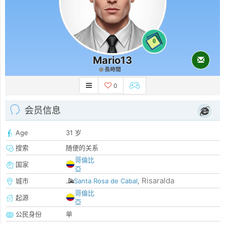
0
Mario13
長時間
0
会员信息
Age
31 岁
搜索
随便的关系
哥倫比
国家
亞
Risaralda
城市
Santa Rosa de Cabal
,
哥倫比
起源
亞
公民身份
单