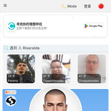
olombia
Citas
Toggle
Mode
登录
navigation
💖
寻找你的理想伴侣
💖
立即下载我们的交友应用！
💕
💕
遇到 人 Risaralda
28 岁
61 岁
47 岁
Pereira
Dosquebradas
Dosquebradas
0.5/1