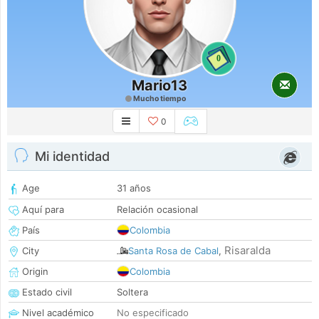
0
Mario13
Mucho tiempo
0
Mi identidad
Age
31 años
Aquí para
Relación ocasional
País
Colombia
Risaralda
City
Santa Rosa de Cabal
,
Origin
Colombia
Estado civil
Soltera
Nivel académico
No especificado