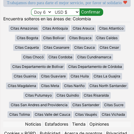
Trabajamos duro para darte el mejor servicio, por favor sé solidario
Encuentra solteros en las áreas de: Colombia
Citas Amazonas
Citas Antioquia
Citas Arauca
Citas Atlantico
Citas Bogota
Citas Bolívar
Citas Boyaca
Citas Caldas
Citas Caqueta
Citas Casanare
Citas Cauca
Citas Cesar
Citas Chocó
Citas Cordoba
Citas Cundinamarca
Citas Departamento de Bolívar
Citas Departamento de Córdoba
Citas Guainia
Citas Guaviare
Citas Huila
Citas La Guajira
Citas Magdalena
Citas Meta
Citas Nariño
Citas North Santander
Citas Putumayo
Citas Quindio
Citas Risaralda
Citas San Andres and Providencia
Citas Santander
Citas Sucre
Citas Tolima
Citas Valle del Cauca
Citas Vaupés
Citas Vichada
Noticias
|
Estafadores
|
Tienda
|
Opiniones
Cookies y RGPD
|
Publicidad
|
Acerca de nosotros
|
Privacidad
|