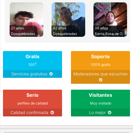
27 años
42 años
36 años
Dosquebradas
Dosquebradas
Santa Rosa de C
Gratis
Soporte
%
100
100% gratis
Servicios gratuitos
Moderadores que escuchan
Serio
Visitantes
perfiles de calidad
Muy visitado
Calidad confirmada
Lo mejor