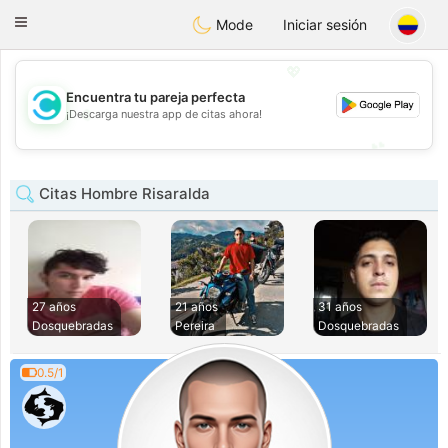
olombia
Citas
Toggle
Mode
Iniciar sesión
navigation
💖
Encuentra tu pareja perfecta
💖
¡Descarga nuestra app de citas ahora!
💕
💕
Citas Hombre Risaralda
27 años
21 años
31 años
Dosquebradas
Pereira
Dosquebradas
0.5/1