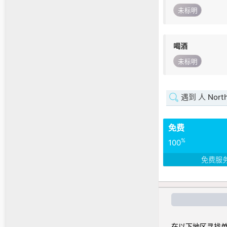
未标明
喝酒
未标明
遇到 人 North 
免费
%
100
免费服
在以下地区寻找单