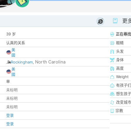
1
更
39 岁
正在尋找
认真的关系
眼睛
美
头发
國
身体
North Carolina
Rockingham
,
高度
美
國
Weight
单
有孩子
未标明
想生孩
未标明
改变城市
未标明
宗教
登录
登录