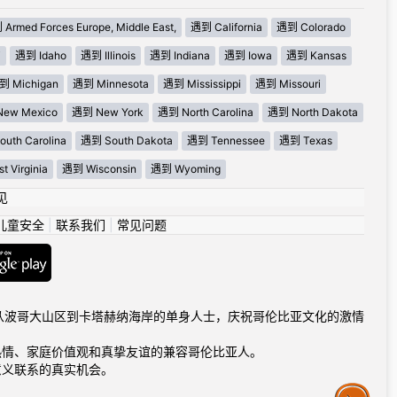
Armed Forces Europe, Middle East,
遇到 California
遇到 Colorado
i
遇到 Idaho
遇到 Illinois
遇到 Indiana
遇到 Iowa
遇到 Kansas
到 Michigan
遇到 Minnesota
遇到 Mississippi
遇到 Missouri
ew Mexico
遇到 New York
遇到 North Carolina
遇到 North Dakota
uth Carolina
遇到 South Dakota
遇到 Tennessee
遇到 Texas
 Virginia
遇到 Wisconsin
遇到 Wyoming
见
儿童安全
|
联系我们
|
常见问题
com连接从波哥大山区到卡塔赫纳海岸的单身人士，庆祝哥伦比亚文化的激情
热情、家庭价值观和真挚友谊的兼容哥伦比亚人。
意义联系的真实机会。
Assistance