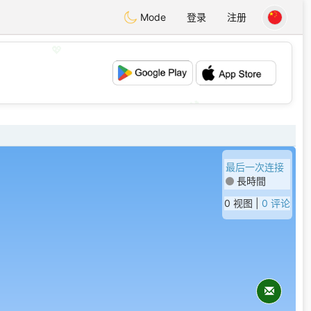
Mode
登录
注册
💖
💕
最后一次连接
長時間
0 视图 |
0 评论