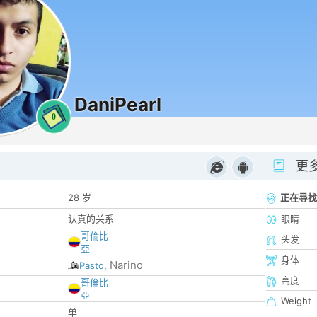
DaniPearl
0
更
28 岁
正在尋找
认真的关系
眼睛
哥倫比
头发
亞
身体
Narino
Pasto
,
高度
哥倫比
亞
Weight
单