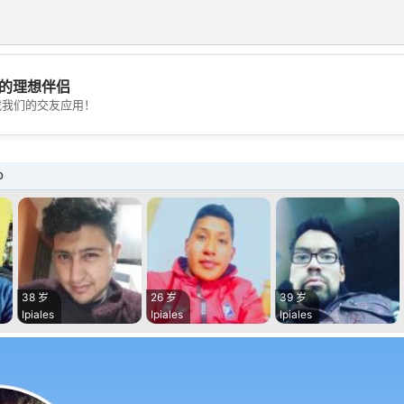
的理想伴侣
💖
载我们的交友应用！
💕
o
38 岁
26 岁
39 岁
Ipiales
Ipiales
Ipiales