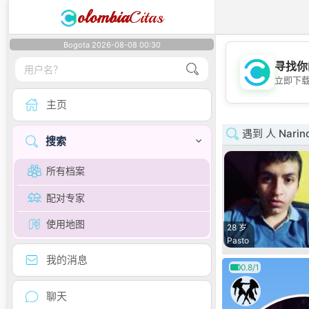
olombia
Citas
Bogota 2026-08-08 00:30
寻找你
立即下
主页
遇到 人 Narin
搜索
所有档案
配对专家
使用地图
28 岁
Pasto
我的消息
0.8/1
聊天