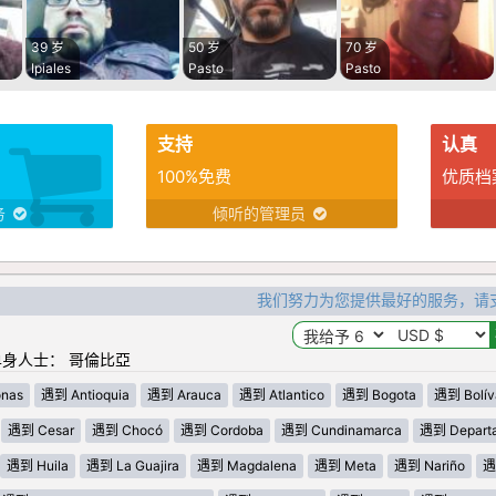
39 岁
50 岁
70 岁
Ipiales
Pasto
Pasto
支持
认真
100%免费
优质档
务
倾听的管理员
我们努力为您提供最好的服务，请
身人士： 哥倫比亞
nas
遇到 Antioquia
遇到 Arauca
遇到 Atlantico
遇到 Bogota
遇到 Bolív
遇到 Cesar
遇到 Chocó
遇到 Cordoba
遇到 Cundinamarca
遇到 Departa
遇到 Huila
遇到 La Guajira
遇到 Magdalena
遇到 Meta
遇到 Nariño
遇