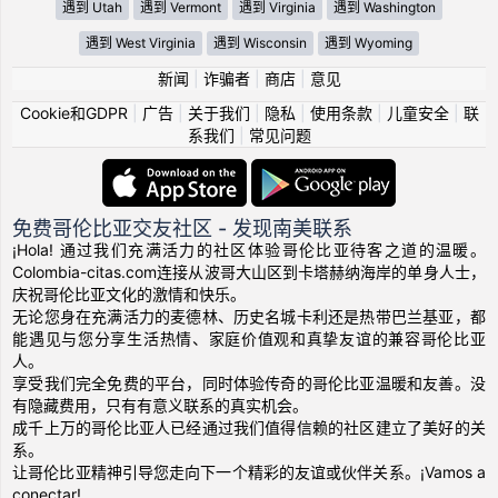
遇到 Utah
遇到 Vermont
遇到 Virginia
遇到 Washington
遇到 West Virginia
遇到 Wisconsin
遇到 Wyoming
新闻
|
诈骗者
|
商店
|
意见
Cookie和GDPR
|
广告
|
关于我们
|
隐私
|
使用条款
|
儿童安全
|
联
系我们
|
常见问题
免费哥伦比亚交友社区 - 发现南美联系
¡Hola! 通过我们充满活力的社区体验哥伦比亚待客之道的温暖。
Colombia-citas.com连接从波哥大山区到卡塔赫纳海岸的单身人士，
庆祝哥伦比亚文化的激情和快乐。
无论您身在充满活力的麦德林、历史名城卡利还是热带巴兰基亚，都
能遇见与您分享生活热情、家庭价值观和真挚友谊的兼容哥伦比亚
人。
享受我们完全免费的平台，同时体验传奇的哥伦比亚温暖和友善。没
有隐藏费用，只有有意义联系的真实机会。
成千上万的哥伦比亚人已经通过我们值得信赖的社区建立了美好的关
系。
让哥伦比亚精神引导您走向下一个精彩的友谊或伙伴关系。¡Vamos a
conectar!