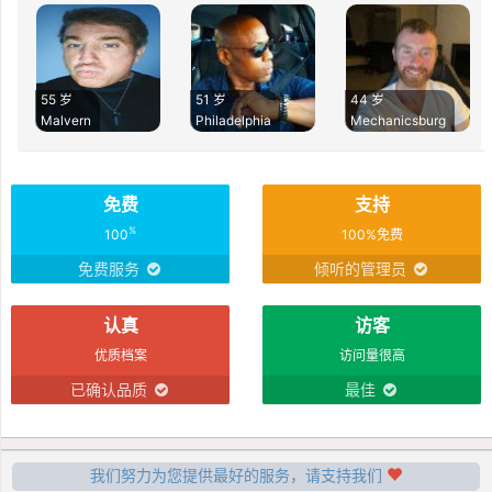
55 岁
51 岁
44 岁
Malvern
Philadelphia
Mechanicsburg
免费
支持
%
100
100%免费
免费服务
倾听的管理员
认真
访客
优质档案
访问量很高
已确认品质
最佳
我们努力为您提供最好的服务，请支持我们