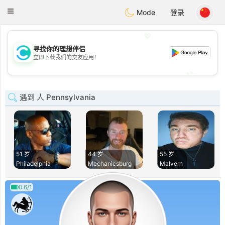
olombia
Citas
Toggle
Mode
登录
navigation
💖
寻找你的理想伴侣
💖
立即下载我们的交友应用！
💕
💕
遇到 人 Pennsylvania
51 岁
44 岁
55 岁
Philadelphia
Mechanicsburg
Malvern
0.6/1