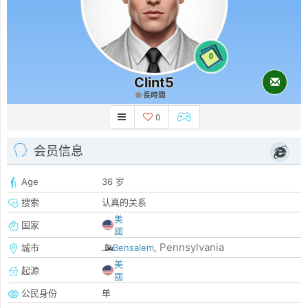
0
Clint5
長時間
0
会员信息
Age
36 岁
搜索
认真的关系
美
国家
國
Pennsylvania
城市
Bensalem
,
美
起源
國
公民身份
单