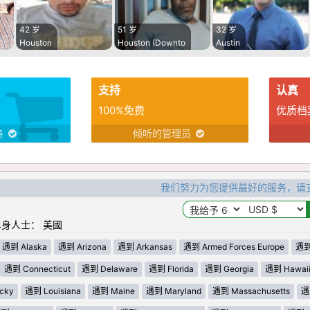
42 岁
51 岁
32 岁
Houston
Houston (Downto
Austin
支持
认真
100%免费
优质档
务
倾听的管理员
我们努力为您提供最好的服务，请
身人士： 美國
遇到 Alaska
遇到 Arizona
遇到 Arkansas
遇到 Armed Forces Europe
遇到 
遇到 Connecticut
遇到 Delaware
遇到 Florida
遇到 Georgia
遇到 Hawai
cky
遇到 Louisiana
遇到 Maine
遇到 Maryland
遇到 Massachusetts
遇