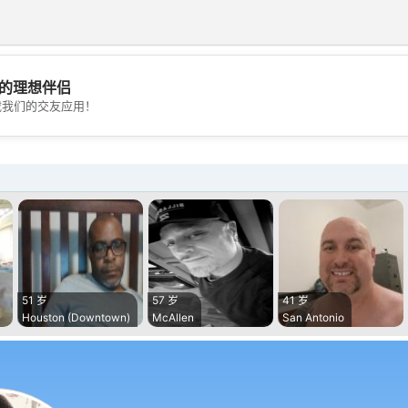
的理想伴侣
💖
载我们的交友应用！
💕
51 岁
57 岁
41 岁
Houston (Downtown)
McAllen
San Antonio