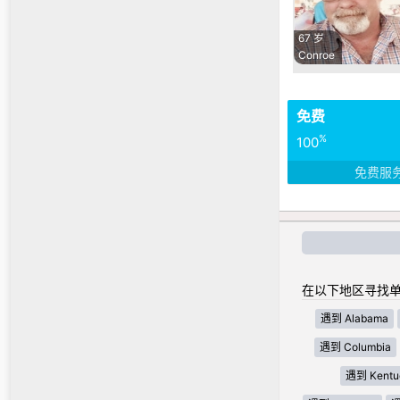
67 岁
Conroe
免费
%
100
免费服
在以下地区寻找单
遇到 Alabama
遇到 Columbia
遇到 Kentu