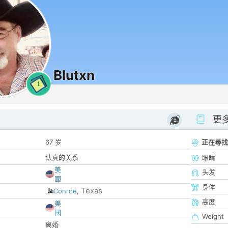
Blutxn
1
更
67 岁
正在尋找
认真的关系
眼睛
美
头发
國
身体
Texas
Conroe
,
高度
美
國
Weight
离婚