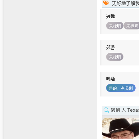
更好地了解
兴趣
未标明
未标明
郊游
未标明
喝酒
是的，有节制
遇到 人 Texa