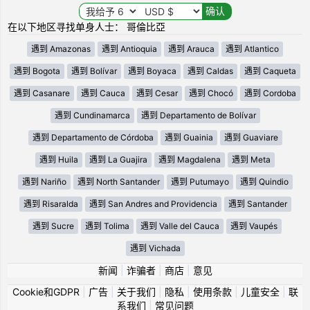
在以下地区寻找单身人士： 哥倫比亞
遇到 Amazonas
遇到 Antioquia
遇到 Arauca
遇到 Atlantico
遇到 Bogota
遇到 Bolívar
遇到 Boyaca
遇到 Caldas
遇到 Caqueta
遇到 Casanare
遇到 Cauca
遇到 Cesar
遇到 Chocó
遇到 Cordoba
遇到 Cundinamarca
遇到 Departamento de Bolívar
遇到 Departamento de Córdoba
遇到 Guainia
遇到 Guaviare
遇到 Huila
遇到 La Guajira
遇到 Magdalena
遇到 Meta
遇到 Nariño
遇到 North Santander
遇到 Putumayo
遇到 Quindio
遇到 Risaralda
遇到 San Andres and Providencia
遇到 Santander
遇到 Sucre
遇到 Tolima
遇到 Valle del Cauca
遇到 Vaupés
遇到 Vichada
新闻
|
诈骗者
|
商店
|
意见
Cookie和GDPR
|
广告
|
关于我们
|
隐私
|
使用条款
|
儿童安全
|
联
系我们
|
常见问题