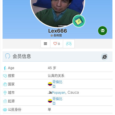
2
Lex666
長時間
0
会员信息
Age
45 岁
搜索
认真的关系
哥倫比
国家
亞
Cauca
城市
Popayan
,
哥倫比
起源
亞
公民身份
单