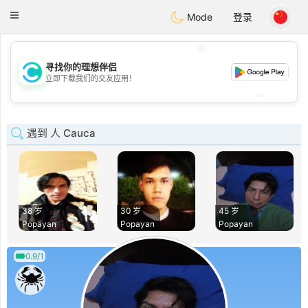
olombia
Citas
Toggle
Mode
登录
navigation
💖
寻找你的理想伴侣
💖
立即下载我们的交友应用！
💕
💕
遇到 人 Cauca
38 岁
30 岁
45 岁
Popayan
Popayan
Popayan
0.9/1