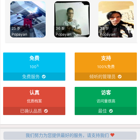
25 岁
36 岁
38 岁
Popayan
Popayan
Popayan
免费
支持
%
100
100%免费
免费服务
倾听的管理员
认真
访客
优质档案
访问量很高
已确认品质
最佳
我们努力为您提供最好的服务，请支持我们