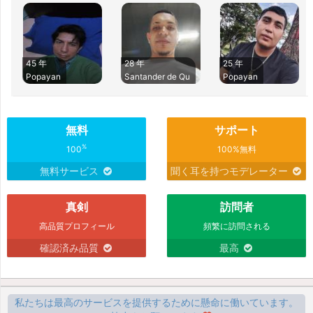
45 年
28 年
25 年
Popayan
Santander de Qu
Popayan
無料
サポート
%
100
100%無料
無料サービス
聞く耳を持つモデレーター
真剣
訪問者
高品質プロフィール
頻繁に訪問される
確認済み品質
最高
私たちは最高のサービスを提供するために懸命に働いています。