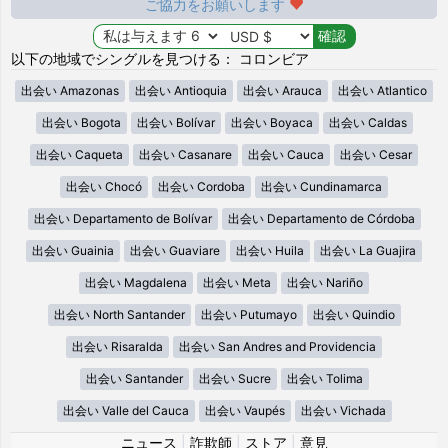
ご協力をお願いします
以下の地域でシングルを見つける： コロンビア
出会い Amazonas
出会い Antioquia
出会い Arauca
出会い Atlantico
出会い Bogota
出会い Bolívar
出会い Boyaca
出会い Caldas
出会い Caqueta
出会い Casanare
出会い Cauca
出会い Cesar
出会い Chocó
出会い Cordoba
出会い Cundinamarca
出会い Departamento de Bolívar
出会い Departamento de Córdoba
出会い Guainia
出会い Guaviare
出会い Huila
出会い La Guajira
出会い Magdalena
出会い Meta
出会い Nariño
出会い North Santander
出会い Putumayo
出会い Quindio
出会い Risaralda
出会い San Andres and Providencia
出会い Santander
出会い Sucre
出会い Tolima
出会い Valle del Cauca
出会い Vaupés
出会い Vichada
ニュース
|
詐欺師
|
ストア
|
意見