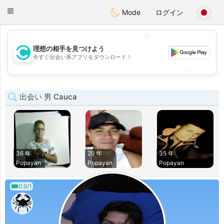
olombia
Citas
Toggle
Mode
ログイン
navigation
💖
理想の相手を見つけよう
💖
今すぐ出会い系アプリをダウンロード！
💕
💕
出会い 男 Cauca
36 年
29 年
35 年
Popayan
Popayan
Popayan
0.9/1