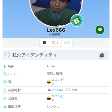
2
Lex666
長時間
0
私のアイデンティティ
Age
45 年
ここに
深刻な関係
コロンビ
国
ア
Cauca
市区町村
Popayan
,
コロンビ
出身地
ア
婚姻状態
シングル