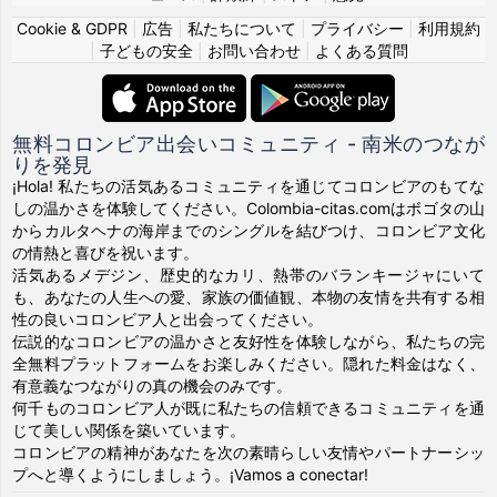
Cookie & GDPR
|
広告
|
私たちについて
|
プライバシー
|
利用規約
|
子どもの安全
|
お問い合わせ
|
よくある質問
無料コロンビア出会いコミュニティ - 南米のつなが
りを発見
¡Hola! 私たちの活気あるコミュニティを通じてコロンビアのもてな
しの温かさを体験してください。Colombia-citas.comはボゴタの山
からカルタヘナの海岸までのシングルを結びつけ、コロンビア文化
の情熱と喜びを祝います。
活気あるメデジン、歴史的なカリ、熱帯のバランキージャにいて
も、あなたの人生への愛、家族の価値観、本物の友情を共有する相
性の良いコロンビア人と出会ってください。
伝説的なコロンビアの温かさと友好性を体験しながら、私たちの完
全無料プラットフォームをお楽しみください。隠れた料金はなく、
有意義なつながりの真の機会のみです。
何千ものコロンビア人が既に私たちの信頼できるコミュニティを通
じて美しい関係を築いています。
コロンビアの精神があなたを次の素晴らしい友情やパートナーシッ
プへと導くようにしましょう。¡Vamos a conectar!