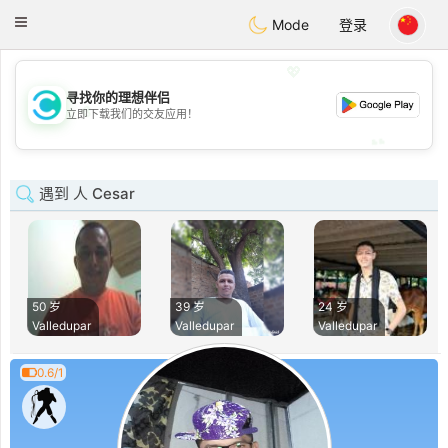
olombia
Citas
Toggle
Mode
登录
navigation
💖
寻找你的理想伴侣
💖
立即下载我们的交友应用！
💕
💕
遇到 人 Cesar
50 岁
39 岁
24 岁
Valledupar
Valledupar
Valledupar
0.6/1