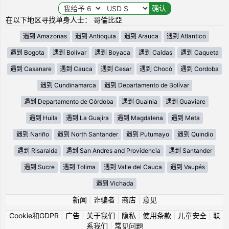
在以下地区寻找单身人士： 哥倫比亞
遇到 Amazonas
遇到 Antioquia
遇到 Arauca
遇到 Atlantico
遇到 Bogota
遇到 Bolívar
遇到 Boyaca
遇到 Caldas
遇到 Caqueta
遇到 Casanare
遇到 Cauca
遇到 Cesar
遇到 Chocó
遇到 Cordoba
遇到 Cundinamarca
遇到 Departamento de Bolívar
遇到 Departamento de Córdoba
遇到 Guainia
遇到 Guaviare
遇到 Huila
遇到 La Guajira
遇到 Magdalena
遇到 Meta
遇到 Nariño
遇到 North Santander
遇到 Putumayo
遇到 Quindio
遇到 Risaralda
遇到 San Andres and Providencia
遇到 Santander
遇到 Sucre
遇到 Tolima
遇到 Valle del Cauca
遇到 Vaupés
遇到 Vichada
新闻
|
诈骗者
|
商店
|
意见
Cookie和GDPR
|
广告
|
关于我们
|
隐私
|
使用条款
|
儿童安全
|
联
系我们
|
常见问题