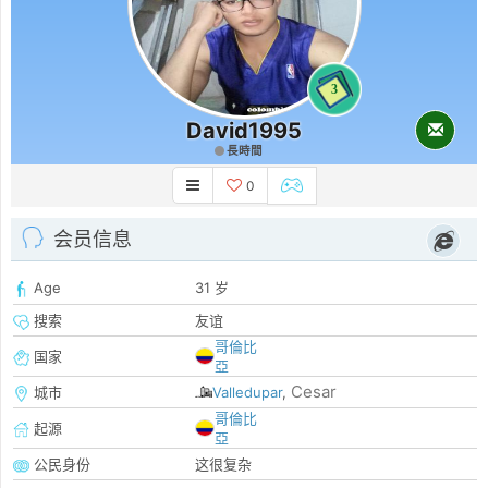
3
David1995
長時間
0
会员信息
Age
31 岁
搜索
友谊
哥倫比
国家
亞
Cesar
城市
Valledupar
,
哥倫比
起源
亞
公民身份
这很复杂