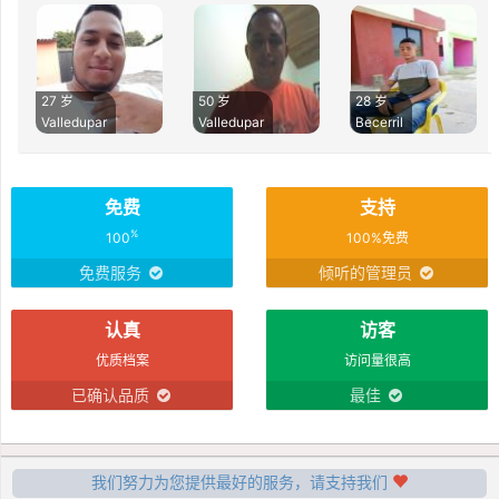
27 岁
50 岁
28 岁
Valledupar
Valledupar
Becerril
免费
支持
%
100
100%免费
免费服务
倾听的管理员
认真
访客
优质档案
访问量很高
已确认品质
最佳
我们努力为您提供最好的服务，请支持我们