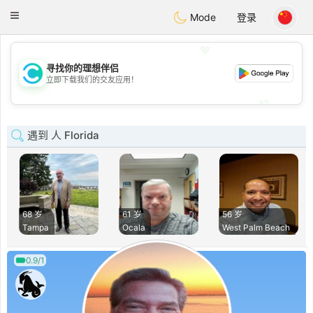
olombia
Citas
Toggle
Mode
登录
navigation
💖
寻找你的理想伴侣
💖
立即下载我们的交友应用！
💕
💕
遇到 人 Florida
68 岁
61 岁
56 岁
Tampa
Ocala
West Palm Beach
0.9/1