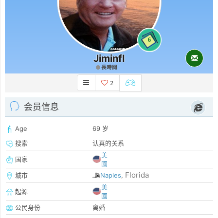
6
Jiminfl
長時間
2
会员信息
Age
69 岁
搜索
认真的关系
美
国家
國
Florida
城市
Naples
,
美
起源
國
公民身份
离婚