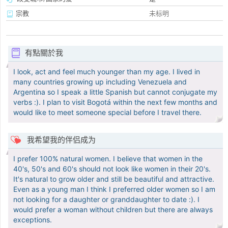
宗教
未标明
有點關於我
I look, act and feel much younger than my age. I lived in
many countries growing up including Venezuela and
Argentina so I speak a little Spanish but cannot conjugate my
verbs :). I plan to visit Bogotá within the next few months and
would like to meet someone special before I travel there.
我希望我的伴侣成为
I prefer 100% natural women. I believe that women in the
40's, 50's and 60's should not look like women in their 20's.
It's natural to grow older and still be beautiful and attractive.
Even as a young man I think I preferred older women so I am
not looking for a daughter or granddaughter to date :). I
would prefer a woman without children but there are always
exceptions.