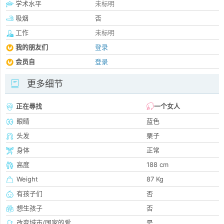
学术水平
未标明
吸烟
否
工作
未标明
我的朋友们
登录
会员自
登录
更多细节
正在尋找
一个女人
眼睛
蓝色
头发
栗子
身体
正常
高度
188 cm
Weight
87 Kg
有孩子们
否
想生孩子
否
改变城市/国家的爱
是