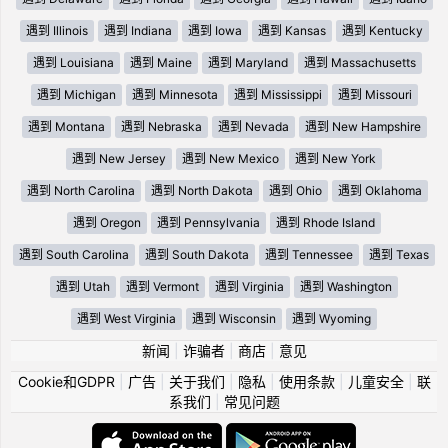
遇到 Illinois
遇到 Indiana
遇到 Iowa
遇到 Kansas
遇到 Kentucky
遇到 Louisiana
遇到 Maine
遇到 Maryland
遇到 Massachusetts
遇到 Michigan
遇到 Minnesota
遇到 Mississippi
遇到 Missouri
遇到 Montana
遇到 Nebraska
遇到 Nevada
遇到 New Hampshire
遇到 New Jersey
遇到 New Mexico
遇到 New York
遇到 North Carolina
遇到 North Dakota
遇到 Ohio
遇到 Oklahoma
遇到 Oregon
遇到 Pennsylvania
遇到 Rhode Island
遇到 South Carolina
遇到 South Dakota
遇到 Tennessee
遇到 Texas
遇到 Utah
遇到 Vermont
遇到 Virginia
遇到 Washington
遇到 West Virginia
遇到 Wisconsin
遇到 Wyoming
新闻
|
诈骗者
|
商店
|
意见
Cookie和GDPR
|
广告
|
关于我们
|
隐私
|
使用条款
|
儿童安全
|
联
系我们
|
常见问题