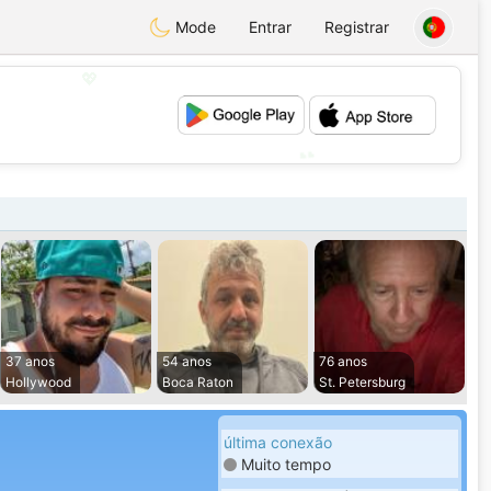
Mode
Entrar
Registrar
💖
💕
37 anos
54 anos
76 anos
Hollywood
Boca Raton
St. Petersburg
última conexão
Muito tempo