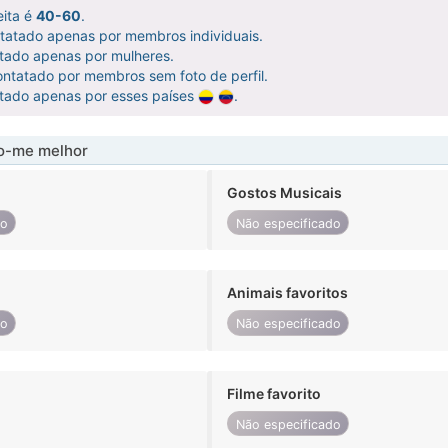
eita é
40-60
.
ntatado apenas por membros individuais.
atado apenas por mulheres.
ntatado por membros sem foto de perfil.
atado apenas por esses países
.
-me melhor
Gostos Musicais
do
Não especificado
Animais favoritos
do
Não especificado
Filme favorito
Não especificado