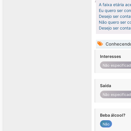
A faixa etária ac
Eu quero ser co
Desejo ser cont
Não quero ser co
Desejo ser cont
Conhecendo
Interesses
Não especifica
Saída
Não especifica
Beba álcool?
Não