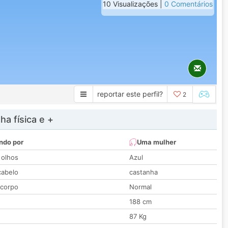
10 Visualizações |
0 Comentários
reportar este perfil?
2
a física e +
ndo por
Uma mulher
 olhos
Azul
cabelo
castanha
 corpo
Normal
188 cm
87 Kg