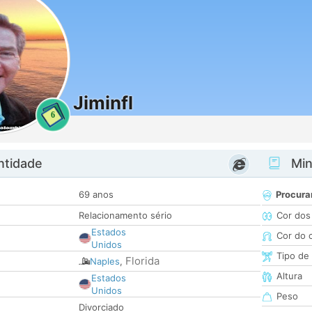
Jiminfl
6
ntidade
Minh
69 anos
Procura
Relacionamento sério
Cor dos
Estados
Cor do 
Unidos
Tipo de
Florida
Naples
,
Altura
Estados
Unidos
Peso
Divorciado