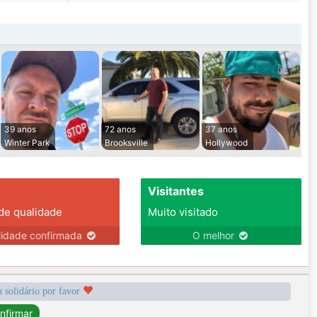
39 anos
72 anos
37 anos
Winter Park
Brooksville
Hollywood
Visitantes
 de qualidade
Muito visitado
lidade confirmada
O melhor
a solidário por favor