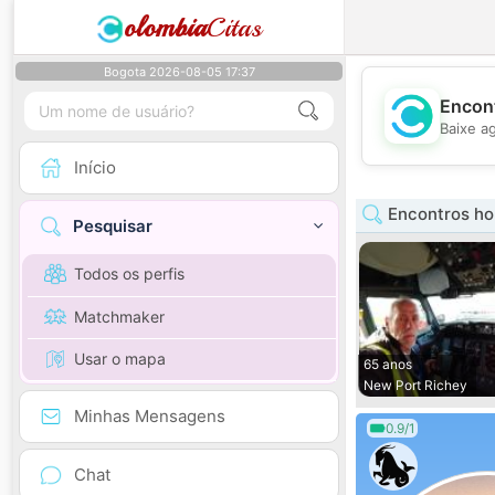
olombia
Citas
Bogota 2026-08-05 17:37
Encont
Baixe a
Início
Encontros ho
Pesquisar
Todos os perfis
Matchmaker
Usar o mapa
65 anos
New Port Richey
Minhas Mensagens
0.9/1
Chat