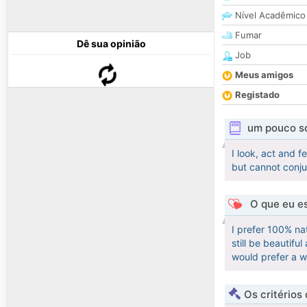
Nível Acadêmico
Fumar
Dê sua opinião
Job
Meus amigos
Registado
um pouco s
I look, act and 
but cannot conju
O que eu es
I prefer 100% nat
still be beautifu
would prefer a w
Os critérios