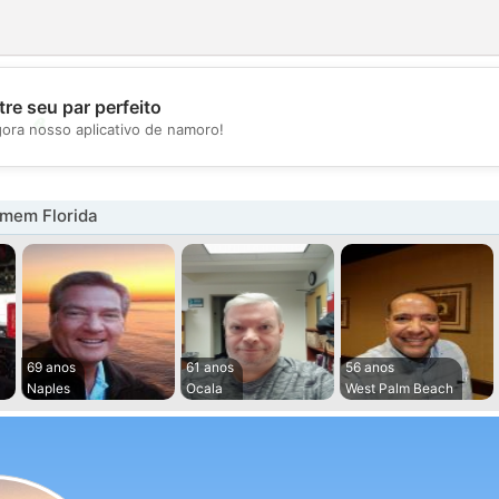
re seu par perfeito
💖
gora nosso aplicativo de namoro!
💕
mem Florida
69 anos
61 anos
56 anos
Naples
Ocala
West Palm Beach