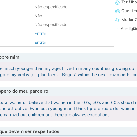
Ter filh
Não especificado
Quer ter
Não
Mudar C
Não especificado
A religiã
Entrar
Entrar
obre mim
feel much younger than my age. I lived in many countries growing up i
gate my verbs :). I plan to visit Bogotá within the next few months a
pero do meu parceiro
ural women. I believe that women in the 40's, 50's and 60's should no
l and attractive. Even as a young man I think I preferred older women 
oman without children but there are always exceptions.
 que devem ser respeitados