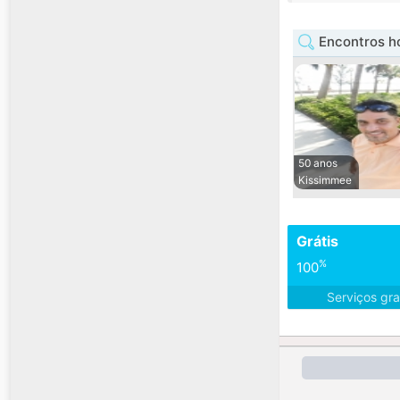
Encontros h
50 anos
Kissimmee
Grátis
%
100
Serviços gra