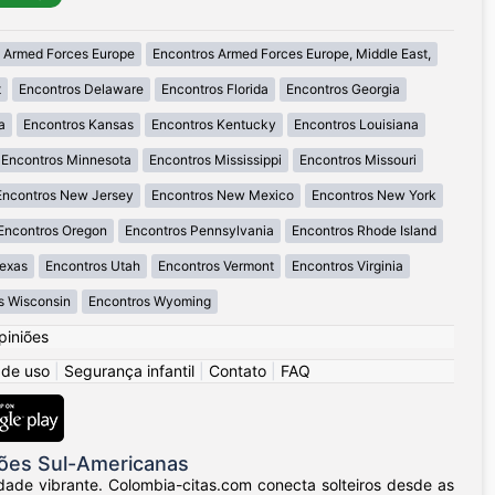
 Armed Forces Europe
Encontros Armed Forces Europe, Middle East,
t
Encontros Delaware
Encontros Florida
Encontros Georgia
a
Encontros Kansas
Encontros Kentucky
Encontros Louisiana
Encontros Minnesota
Encontros Mississippi
Encontros Missouri
Encontros New Jersey
Encontros New Mexico
Encontros New York
Encontros Oregon
Encontros Pennsylvania
Encontros Rhode Island
Texas
Encontros Utah
Encontros Vermont
Encontros Virginia
s Wisconsin
Encontros Wyoming
piniões
 de uso
|
Segurança infantil
|
Contato
|
FAQ
ões Sul-Americanas
dade vibrante. Colombia-citas.com conecta solteiros desde as