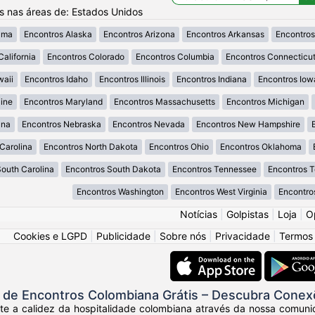
os nas áreas de: Estados Unidos
ama
Encontros Alaska
Encontros Arizona
Encontros Arkansas
Encontros
California
Encontros Colorado
Encontros Columbia
Encontros Connecticu
waii
Encontros Idaho
Encontros Illinois
Encontros Indiana
Encontros Iow
ine
Encontros Maryland
Encontros Massachusetts
Encontros Michigan
ana
Encontros Nebraska
Encontros Nevada
Encontros New Hampshire
Carolina
Encontros North Dakota
Encontros Ohio
Encontros Oklahoma
South Carolina
Encontros South Dakota
Encontros Tennessee
Encontros 
Encontros Washington
Encontros West Virginia
Encontro
Notícias
|
Golpistas
|
Loja
|
O
Cookies e LGPD
|
Publicidade
|
Sobre nós
|
Privacidade
|
Termos
de Encontros Colombiana Grátis – Descubra Conex
nte a calidez da hospitalidade colombiana através da nossa comuni