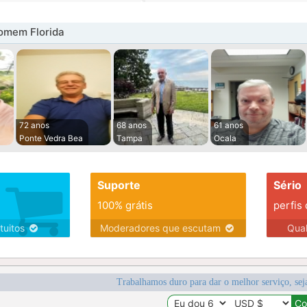
omem Florida
72 anos
68 anos
61 anos
Ponte Vedra Bea
Tampa
Ocala
Suporte
Sério
100% grátis
perfis
tuitos
Moderadores que escutam
Qua
Trabalhamos duro para dar o melhor serviço, sej