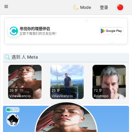
olombia
Citas
Toggle
Mode
登录
navigation
💖
寻找你的理想伴侣
💖
立即下载我们的交友应用！
💕
💕
遇到 人 Meta
26 岁
25 岁
72 岁
Villavicencio
Villavicencio
Restrepo
0.7/1