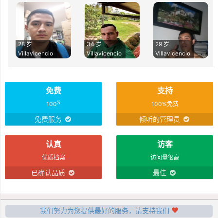
28 岁
34 岁
29 岁
Villavicencio
Villavicencio
Villavicencio
免费
支持
%
100
100%免费
免费服务
倾听的管理员
认真
访客
优质档案
访问量很高
已确认品质
最佳
我们努力为您提供最好的服务，请支持我们