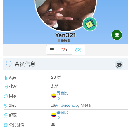
1
Yan321
長時間
0
会员信息
Age
26 岁
搜索
友谊
哥倫比
国家
亞
Meta
城市
Villavicencio
,
哥倫比
起源
亞
公民身份
单