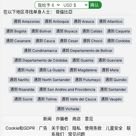
在以下地区寻找单身人士： 哥倫比亞
遇到 Amazonas
遇到 Antioquia
遇到 Arauca
遇到 Atlantico
遇到 Bogota
遇到 Bolívar
遇到 Boyaca
遇到 Caldas
遇到 Caqueta
遇到 Casanare
遇到 Cauca
遇到 Cesar
遇到 Chocó
遇到 Cordoba
遇到 Cundinamarca
遇到 Departamento de Bolívar
遇到 Departamento de Córdoba
遇到 Guainia
遇到 Guaviare
遇到 Huila
遇到 La Guajira
遇到 Magdalena
遇到 Meta
遇到 Nariño
遇到 North Santander
遇到 Putumayo
遇到 Quindio
遇到 Risaralda
遇到 San Andres and Providencia
遇到 Santander
遇到 Sucre
遇到 Tolima
遇到 Valle del Cauca
遇到 Vaupés
遇到 Vichada
新闻
|
诈骗者
|
商店
|
意见
Cookie和GDPR
|
广告
|
关于我们
|
隐私
|
使用条款
|
儿童安全
|
联
系我们
|
常见问题