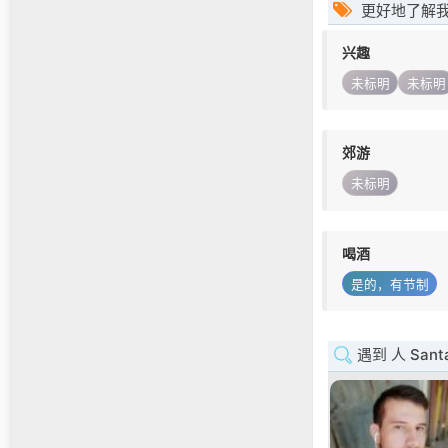
更好地了解
兴趣
未标明
未标明
郊游
未标明
喝酒
是的，有节制
遇到 人 Santa