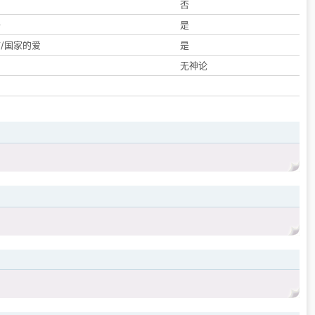
们
否
子
是
/国家的爱
是
无神论