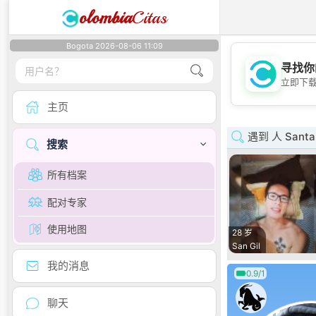
olombia
Citas
Bogota 2026-08-06 11:09
寻找你
立即下
主页
遇到 人 Santa
搜索
所有档案
配对专家
使用地图
28 岁
San Gil
我的消息
0.9/1
聊天