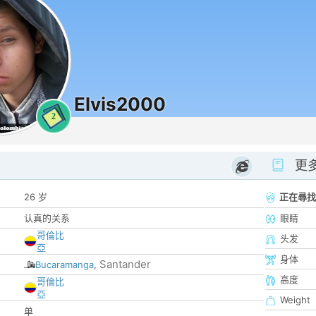
Elvis2000
2
更
26 岁
正在尋找
认真的关系
眼睛
哥倫比
头发
亞
身体
Santander
Bucaramanga
,
高度
哥倫比
亞
Weight
单