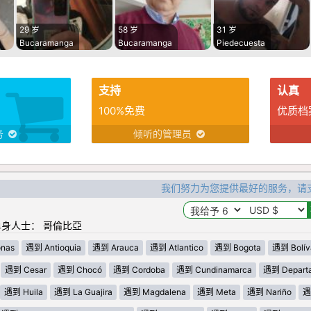
29 岁
58 岁
31 岁
Bucaramanga
Bucaramanga
Piedecuesta
支持
认真
100%免费
优质档
务
倾听的管理员
我们努力为您提供最好的服务，请
身人士： 哥倫比亞
nas
遇到 Antioquia
遇到 Arauca
遇到 Atlantico
遇到 Bogota
遇到 Bolív
遇到 Cesar
遇到 Chocó
遇到 Cordoba
遇到 Cundinamarca
遇到 Departa
遇到 Huila
遇到 La Guajira
遇到 Magdalena
遇到 Meta
遇到 Nariño
遇