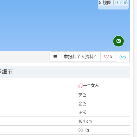
5 视图 |
0 评论
举报此个人资料？
0
多细节
一个女人
灰色
金色
正常
184 cm
80 Kg