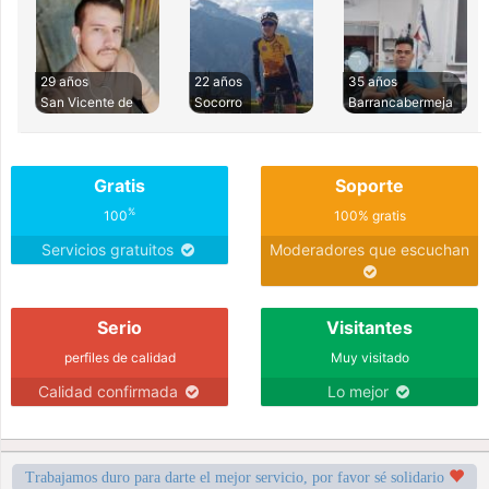
29 años
22 años
35 años
San Vicente de
Socorro
Barrancabermeja
Gratis
Soporte
%
100
100% gratis
Servicios gratuitos
Moderadores que escuchan
Serio
Visitantes
perfiles de calidad
Muy visitado
Calidad confirmada
Lo mejor
Trabajamos duro para darte el mejor servicio, por favor sé solidario