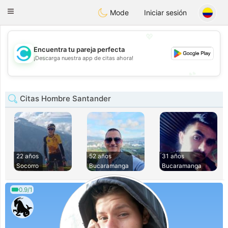
olombia
Citas
Toggle
Mode
Iniciar sesión
navigation
💖
Encuentra tu pareja perfecta
💖
¡Descarga nuestra app de citas ahora!
💕
💕
Citas Hombre Santander
22 años
52 años
31 años
Socorro
Bucaramanga
Bucaramanga
0.9/1