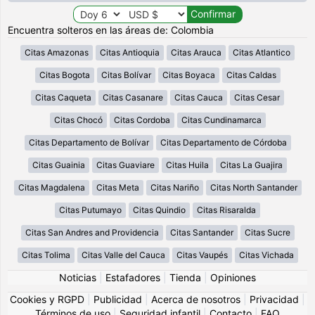
Encuentra solteros en las áreas de: Colombia
Citas Amazonas
Citas Antioquia
Citas Arauca
Citas Atlantico
Citas Bogota
Citas Bolívar
Citas Boyaca
Citas Caldas
Citas Caqueta
Citas Casanare
Citas Cauca
Citas Cesar
Citas Chocó
Citas Cordoba
Citas Cundinamarca
Citas Departamento de Bolívar
Citas Departamento de Córdoba
Citas Guainia
Citas Guaviare
Citas Huila
Citas La Guajira
Citas Magdalena
Citas Meta
Citas Nariño
Citas North Santander
Citas Putumayo
Citas Quindio
Citas Risaralda
Citas San Andres and Providencia
Citas Santander
Citas Sucre
Citas Tolima
Citas Valle del Cauca
Citas Vaupés
Citas Vichada
Noticias
|
Estafadores
|
Tienda
|
Opiniones
Cookies y RGPD
|
Publicidad
|
Acerca de nosotros
|
Privacidad
|
Términos de uso
|
Seguridad infantil
|
Contacto
|
FAQ