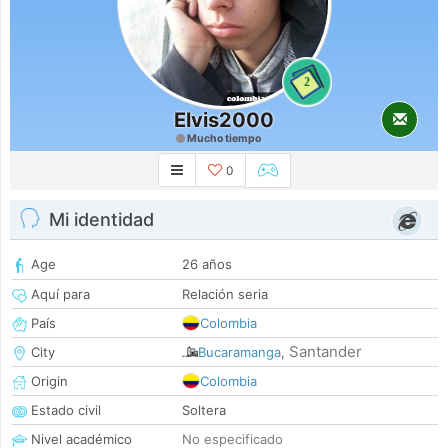
2
Elvis2000
Mucho tiempo
0
Mi identidad
Age
26 años
Aquí para
Relación seria
País
Colombia
Santander
City
Bucaramanga
,
Origin
Colombia
Estado civil
Soltera
Nivel académico
No especificado