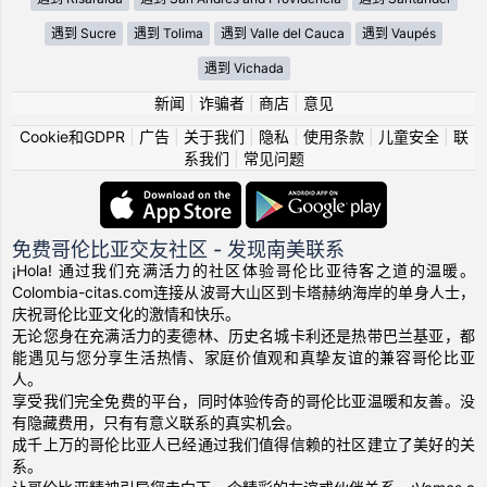
遇到 Sucre
遇到 Tolima
遇到 Valle del Cauca
遇到 Vaupés
遇到 Vichada
新闻
|
诈骗者
|
商店
|
意见
Cookie和GDPR
|
广告
|
关于我们
|
隐私
|
使用条款
|
儿童安全
|
联
系我们
|
常见问题
免费哥伦比亚交友社区 - 发现南美联系
¡Hola! 通过我们充满活力的社区体验哥伦比亚待客之道的温暖。
Colombia-citas.com连接从波哥大山区到卡塔赫纳海岸的单身人士，
庆祝哥伦比亚文化的激情和快乐。
无论您身在充满活力的麦德林、历史名城卡利还是热带巴兰基亚，都
能遇见与您分享生活热情、家庭价值观和真挚友谊的兼容哥伦比亚
人。
享受我们完全免费的平台，同时体验传奇的哥伦比亚温暖和友善。没
有隐藏费用，只有有意义联系的真实机会。
成千上万的哥伦比亚人已经通过我们值得信赖的社区建立了美好的关
系。