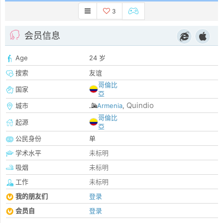
3
会员信息
Age
24 岁
搜索
友谊
哥倫比
国家
亞
Quindio
城市
Armenia
,
哥倫比
起源
亞
公民身份
单
学术水平
未标明
吸烟
未标明
工作
未标明
我的朋友们
登录
会员自
登录