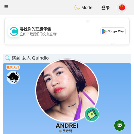
olombia
Citas
Toggle
Mode
登录
navigation
💖
寻找你的理想伴侣
💖
立即下载我们的交友应用！
💕
💕
遇到 女人 Quindio
0.6/1
0
ANDREI
長時間