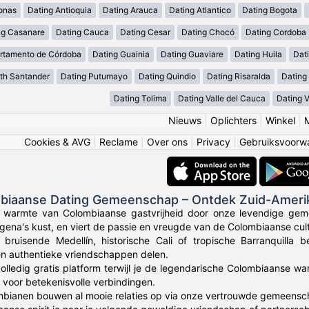
onas
Dating Antioquia
Dating Arauca
Dating Atlantico
Dating Bogota
ng Casanare
Dating Cauca
Dating Cesar
Dating Chocó
Dating Cordoba
rtamento de Córdoba
Dating Guainia
Dating Guaviare
Dating Huila
Dati
th Santander
Dating Putumayo
Dating Quindio
Dating Risaralda
Dating
Dating Tolima
Dating Valle del Cauca
Dating 
Nieuws
|
Oplichters
|
Winkel
|
Cookies & AVG
|
Reclame
|
Over ons
|
Privacy
|
Gebruiksvoorw
mbiaanse Dating Gemeenschap – Ontdek Zuid-Ameri
e warmte van Colombiaanse gastvrijheid door onze levendige gem
gena's kust, en viert de passie en vreugde van de Colombiaanse cult
 bruisende Medellín, historische Cali of tropische Barranquilla
en authentieke vriendschappen delen.
olledig gratis platform terwijl je de legendarische Colombiaanse wa
voor betekenisvolle verbindingen.
bianen bouwen al mooie relaties op via onze vertrouwde gemeensc