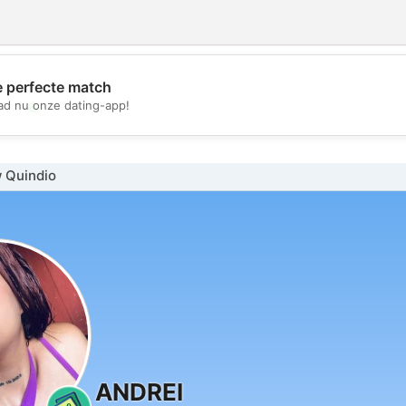
e perfecte match
💖
d nu onze dating-app!
💕
 Quindio
ANDREI