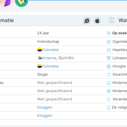
0
rmatie
Wat
24 jaar
Op zoek
Vriendschap
Ogenkle
Colombia
Haarkle
Quindio
Armenia
,
Lichaam
Colombia
Hoogte
Single
Gewich
au
Niet gespecificeerd
Kinderen
Niet gespecificeerd
Kindere
Niet gespecificeerd
Verander
Inloggen
De religi
Inloggen