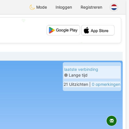
Mode
Inloggen
Registreren
💖
💕
laatste verbinding
Lange tijd
21 Uitzichten |
0 opmerkingen