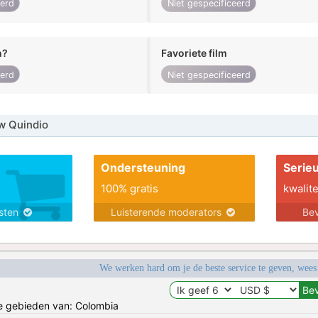
eerd
Niet gespecificeerd
n?
Favoriete film
eerd
Niet gespecificeerd
w Quindio
Ondersteuning
Serie
100% gratis
kwalite
nsten
Luisterende moderators
Bev
We werken hard om je de beste service te geven, wees
de gebieden van: Colombia