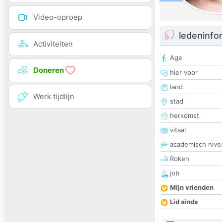
Video-oproep
ledeninfo
Activiteiten
Age
Doneren
hier voor
land
Werk tijdlijn
stad
herkomst
vitaal
academisch nive
Roken
job
Mijn vrienden
Lid sinds