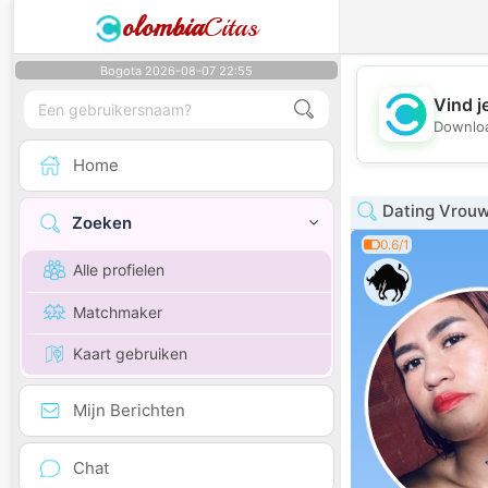
olombia
Citas
Bogota 2026-08-07 22:55
Vind j
Downloa
Home
Dating Vrouw
Zoeken
0.6/1
Alle profielen
Matchmaker
Kaart gebruiken
Mijn Berichten
Chat