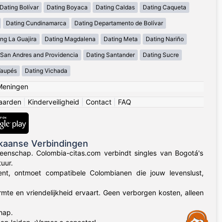
Dating Bolívar
Dating Boyaca
Dating Caldas
Dating Caqueta
Dating Cundinamarca
Dating Departamento de Bolívar
ng La Guajira
Dating Magdalena
Dating Meta
Dating Nariño
 San Andres and Providencia
Dating Santander
Dating Sucre
Vaupés
Dating Vichada
Meningen
aarden
|
Kinderveiligheid
|
Contact
|
FAQ
kaanse Verbindingen
eenschap. Colombia-citas.com verbindt singles van Bogotá's
uur.
 bent, ontmoet compatibele Colombianen die jouw levenslust,
rmte en vriendelijkheid ervaart. Geen verborgen kosten, alleen
hap.
Assistance