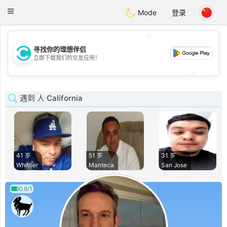
olombia
Citas
Toggle
Mode
登录
navigation
💖
寻找你的理想伴侣
💖
立即下载我们的交友应用！
💕
💕
遇到 人 California
41 岁
51 岁
31 岁
Whittier
Manteca
San Jose
0.8/1