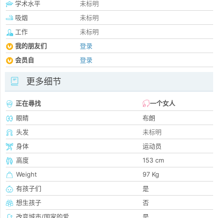
学术水平
未标明
吸烟
未标明
工作
未标明
我的朋友们
登录
会员自
登录
更多细节
正在尋找
一个女人
眼睛
布朗
头发
未标明
身体
运动员
高度
153 cm
Weight
97 Kg
有孩子们
是
想生孩子
否
改变城市/国家的爱
是