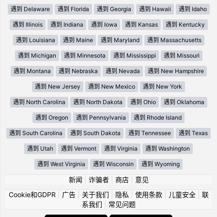
遇到 Delaware
遇到 Florida
遇到 Georgia
遇到 Hawaii
遇到 Idaho
遇到 Illinois
遇到 Indiana
遇到 Iowa
遇到 Kansas
遇到 Kentucky
遇到 Louisiana
遇到 Maine
遇到 Maryland
遇到 Massachusetts
遇到 Michigan
遇到 Minnesota
遇到 Mississippi
遇到 Missouri
遇到 Montana
遇到 Nebraska
遇到 Nevada
遇到 New Hampshire
遇到 New Jersey
遇到 New Mexico
遇到 New York
遇到 North Carolina
遇到 North Dakota
遇到 Ohio
遇到 Oklahoma
遇到 Oregon
遇到 Pennsylvania
遇到 Rhode Island
遇到 South Carolina
遇到 South Dakota
遇到 Tennessee
遇到 Texas
遇到 Utah
遇到 Vermont
遇到 Virginia
遇到 Washington
遇到 West Virginia
遇到 Wisconsin
遇到 Wyoming
新闻
|
诈骗者
|
商店
|
意见
Cookie和GDPR
|
广告
|
关于我们
|
隐私
|
使用条款
|
儿童安全
|
联
系我们
|
常见问题