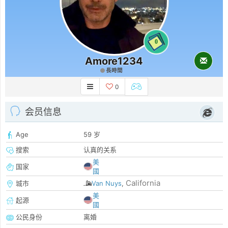
0
Amore1234
長時間
0
会员信息
Age
59 岁
搜索
认真的关系
美
国家
國
California
城市
Van Nuys
,
美
起源
國
公民身份
离婚