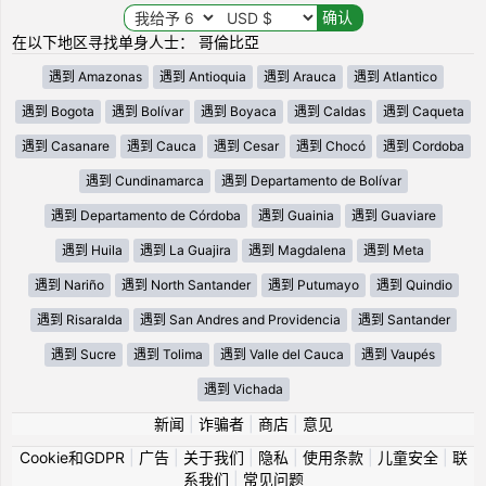
在以下地区寻找单身人士： 哥倫比亞
遇到 Amazonas
遇到 Antioquia
遇到 Arauca
遇到 Atlantico
遇到 Bogota
遇到 Bolívar
遇到 Boyaca
遇到 Caldas
遇到 Caqueta
遇到 Casanare
遇到 Cauca
遇到 Cesar
遇到 Chocó
遇到 Cordoba
遇到 Cundinamarca
遇到 Departamento de Bolívar
遇到 Departamento de Córdoba
遇到 Guainia
遇到 Guaviare
遇到 Huila
遇到 La Guajira
遇到 Magdalena
遇到 Meta
遇到 Nariño
遇到 North Santander
遇到 Putumayo
遇到 Quindio
遇到 Risaralda
遇到 San Andres and Providencia
遇到 Santander
遇到 Sucre
遇到 Tolima
遇到 Valle del Cauca
遇到 Vaupés
遇到 Vichada
新闻
|
诈骗者
|
商店
|
意见
Cookie和GDPR
|
广告
|
关于我们
|
隐私
|
使用条款
|
儿童安全
|
联
系我们
|
常见问题