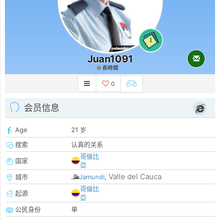
1
Juan1091
長時間
0
会员信息
Age
21 岁
搜索
认真的关系
哥倫比
国家
亞
Valle del Cauca
城市
Jamundi
,
哥倫比
起源
亞
公民身份
单