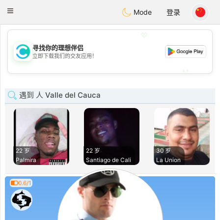
olombia
Citas
Toggle
Mode
登录
navigation
💖
寻找你的理想伴侣
💖
立即下载我们的交友应用！
💕
💕
遇到 人 Valle del Cauca
22 岁
22 岁
30 岁
Palmira
Santiago de Cali
La Union
0.6/1