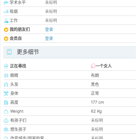
学术水平
未标明
吸烟
未标明
工作
未标明
我的朋友们
登录
会员自
登录
更多细节
正在尋找
一个女人
眼睛
布朗
头发
黑色
身体
正常
高度
177 cm
Weight
62 Kg
有孩子们
未标明
想生孩子
未标明
改变城市/国家的爱
未标明