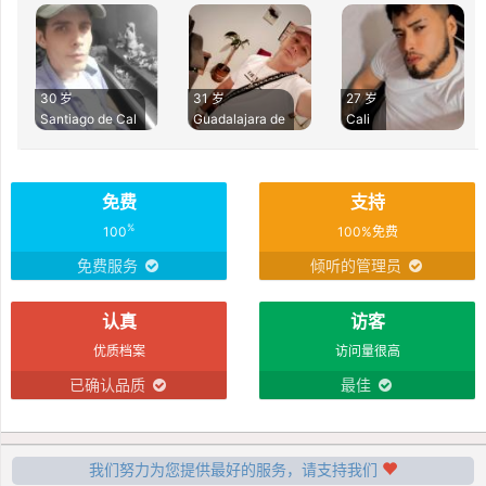
30 岁
31 岁
27 岁
Santiago de Cal
Guadalajara de
Cali
免费
支持
%
100
100%免费
免费服务
倾听的管理员
认真
访客
优质档案
访问量很高
已确认品质
最佳
我们努力为您提供最好的服务，请支持我们