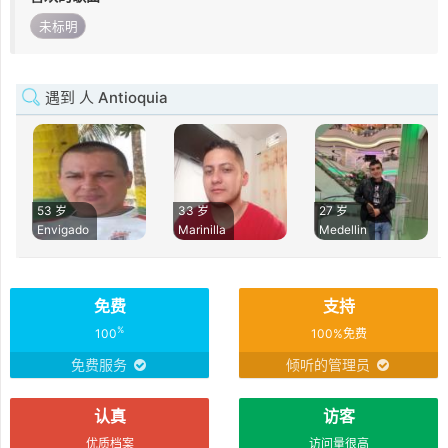
未标明
遇到 人 Antioquia
53 岁
33 岁
27 岁
Envigado
Marinilla
Medellin
免费
支持
%
100
100%免费
免费服务
倾听的管理员
认真
访客
优质档案
访问量很高