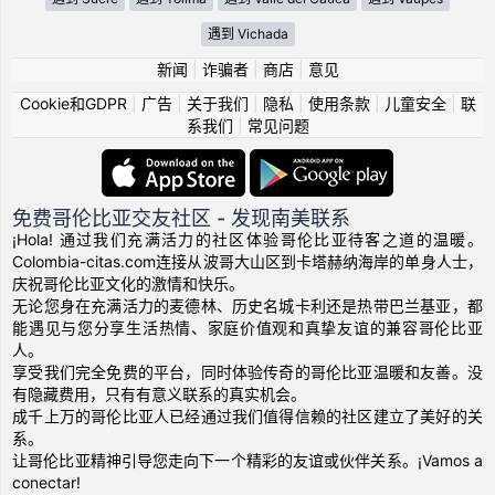
遇到 Vichada
新闻
|
诈骗者
|
商店
|
意见
Cookie和GDPR
|
广告
|
关于我们
|
隐私
|
使用条款
|
儿童安全
|
联
系我们
|
常见问题
免费哥伦比亚交友社区 - 发现南美联系
¡Hola! 通过我们充满活力的社区体验哥伦比亚待客之道的温暖。
Colombia-citas.com连接从波哥大山区到卡塔赫纳海岸的单身人士，
庆祝哥伦比亚文化的激情和快乐。
无论您身在充满活力的麦德林、历史名城卡利还是热带巴兰基亚，都
能遇见与您分享生活热情、家庭价值观和真挚友谊的兼容哥伦比亚
人。
享受我们完全免费的平台，同时体验传奇的哥伦比亚温暖和友善。没
有隐藏费用，只有有意义联系的真实机会。
成千上万的哥伦比亚人已经通过我们值得信赖的社区建立了美好的关
系。
让哥伦比亚精神引导您走向下一个精彩的友谊或伙伴关系。¡Vamos a
conectar!