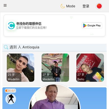
olombia
Citas
Toggle
Mode
登录
navigation
💖
寻找你的理想伴侣
💖
立即下载我们的交友应用！
💕
💕
遇到 人 Antioquia
25 岁
27 岁
27 岁
Medellin
Medellin
Bello
0.6/1