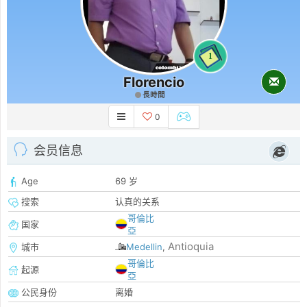
1
Florencio
長時間
0
会员信息
Age
69 岁
搜索
认真的关系
哥倫比
国家
亞
Antioquia
城市
Medellin
,
哥倫比
起源
亞
公民身份
离婚