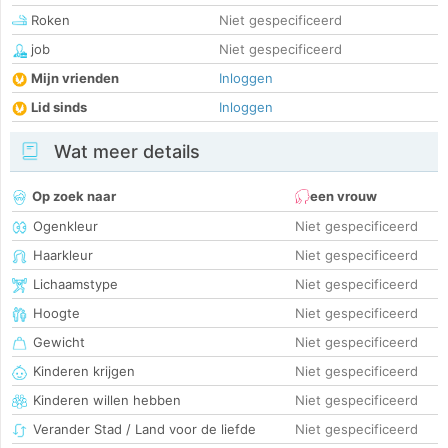
Roken
Niet gespecificeerd
job
Niet gespecificeerd
Mijn vrienden
Inloggen
Lid sinds
Inloggen
Wat meer details
Op zoek naar
een vrouw
Ogenkleur
Niet gespecificeerd
Haarkleur
Niet gespecificeerd
Lichaamstype
Niet gespecificeerd
Hoogte
Niet gespecificeerd
Gewicht
Niet gespecificeerd
Kinderen krijgen
Niet gespecificeerd
Kinderen willen hebben
Niet gespecificeerd
Verander Stad / Land voor de liefde
Niet gespecificeerd