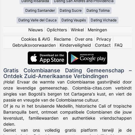
Dating Risaralda
Dating San Andres and Providencia
Dating Santander
Dating Sucre
Dating Tolima
Dating Valle del Cauca
Dating Vaupés
Dating Vichada
Nieuws
|
Oplichters
|
Winkel
|
Meningen
Cookies & AVG
|
Reclame
|
Over ons
|
Privacy
|
Gebruiksvoorwaarden
|
Kinderveiligheid
|
Contact
|
FAQ
Gratis Colombiaanse Dating Gemeenschap –
Ontdek Zuid-Amerikaanse Verbindingen
¡Hola! Ervaar de warmte van Colombiaanse gastvrijheid door
onze levendige gemeenschap. Colombia-citas.com verbindt
singles van Bogotá's bergen tot Cartagena's kust, en viert de
passie en vreugde van de Colombiaanse cultuur.
Of je nu in het bruisende Medellín, historische Cali of tropische
Barranquilla bent, ontmoet compatibele Colombianen die jouw
levenslust, familiewaarden en authentieke vriendschappen
delen.
Geniet van ons volledig gratis platform terwijl je de