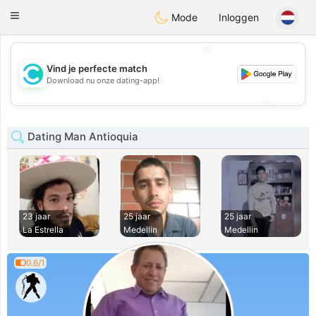
olombia
Citas
Toggle
Mode
Inloggen
navigation
💖
Vind je perfecte match
💖
Download nu onze dating-app!
💕
💕
Dating Man Antioquia
23 jaar
25 jaar
25 jaar
La Estrella
Medellin
Medellin
0.6/1