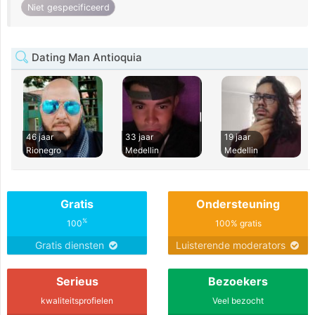
Niet gespecificeerd
Dating Man Antioquia
46 jaar
33 jaar
19 jaar
Rionegro
Medellin
Medellin
Gratis
Ondersteuning
%
100
100% gratis
Gratis diensten
Luisterende moderators
Serieus
Bezoekers
kwaliteitsprofielen
Veel bezocht