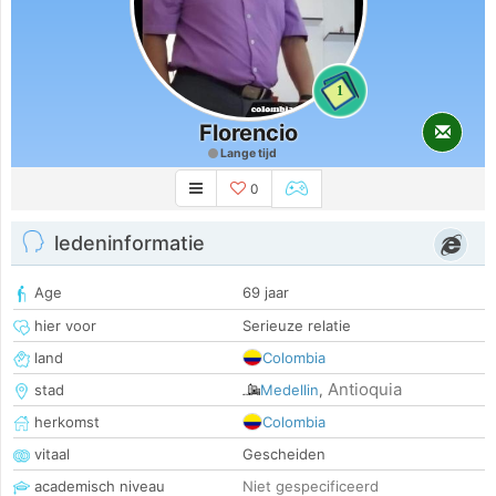
1
Florencio
Lange tijd
0
ledeninformatie
Age
69 jaar
hier voor
Serieuze relatie
land
Colombia
Antioquia
stad
Medellin
,
herkomst
Colombia
vitaal
Gescheiden
academisch niveau
Niet gespecificeerd