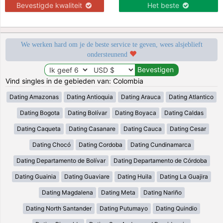
Bevestigde kwaliteit
Het beste
We werken hard om je de beste service te geven, wees alsjeblieft
ondersteunend
Vind singles in de gebieden van: Colombia
Dating Amazonas
Dating Antioquia
Dating Arauca
Dating Atlantico
Dating Bogota
Dating Bolívar
Dating Boyaca
Dating Caldas
Dating Caqueta
Dating Casanare
Dating Cauca
Dating Cesar
Dating Chocó
Dating Cordoba
Dating Cundinamarca
Dating Departamento de Bolívar
Dating Departamento de Córdoba
Dating Guainia
Dating Guaviare
Dating Huila
Dating La Guajira
Dating Magdalena
Dating Meta
Dating Nariño
Dating North Santander
Dating Putumayo
Dating Quindio