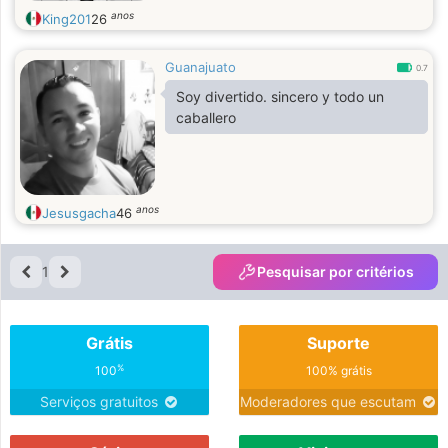
anos
King201
26
Guanajuato
0.7
Soy divertido. sincero y todo un
caballero
anos
Jesusgacha
46
1
Pesquisar por critérios
Grátis
Suporte
%
100
100% grátis
Serviços gratuitos
Moderadores que escutam