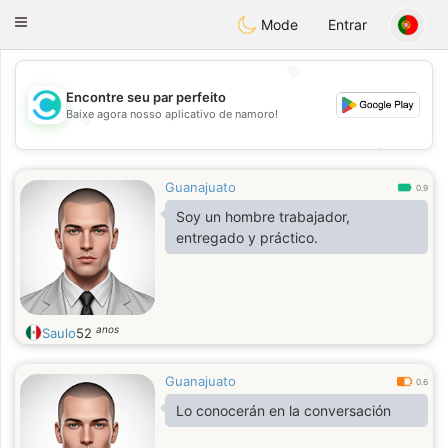
olombia
Citas
Toggle
Mode
Entrar
navigation
💖
Encontre seu par perfeito
Baixe agora nosso aplicativo de namoro!
💖
💕
💕
Guanajuato
0.9
Soy un hombre trabajador,
entregado y práctico.
anos
Saulo
52
Guanajuato
0.6
Lo conocerán en la conversación