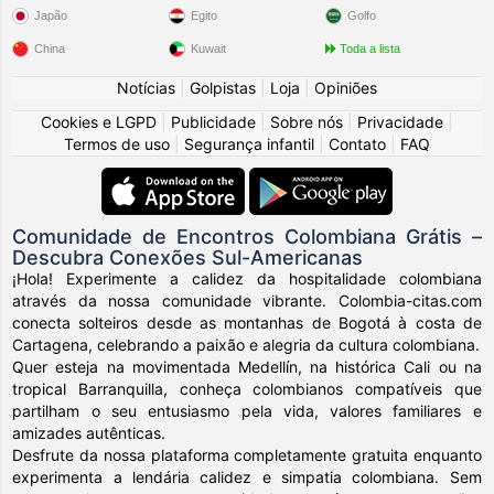
Japão
Egito
Golfo
China
Kuwait
Toda a lista
Notícias
|
Golpistas
|
Loja
|
Opiniões
Cookies e LGPD
|
Publicidade
|
Sobre nós
|
Privacidade
|
Termos de uso
|
Segurança infantil
|
Contato
|
FAQ
Comunidade de Encontros Colombiana Grátis –
Descubra Conexões Sul-Americanas
¡Hola! Experimente a calidez da hospitalidade colombiana
através da nossa comunidade vibrante. Colombia-citas.com
conecta solteiros desde as montanhas de Bogotá à costa de
Cartagena, celebrando a paixão e alegria da cultura colombiana.
Quer esteja na movimentada Medellín, na histórica Cali ou na
tropical Barranquilla, conheça colombianos compatíveis que
partilham o seu entusiasmo pela vida, valores familiares e
amizades autênticas.
Desfrute da nossa plataforma completamente gratuita enquanto
experimenta a lendária calidez e simpatia colombiana. Sem