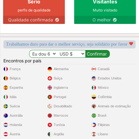
Sério
Visitantes
perfis de qualidade
Muito visitado
Qualidade confirmada
O melhor
Trabalhamos duro para dar o melhor serviço, seja solidário por favor
Encontros por país
França
Alemanha
Canadá
Bélgica
Suíça
Estados Unidos
Espanha
Inglaterra
México
Itália
Portugal
Colômbia
Suécia
Desabilitado
Animais de estimação
Austrália
Marrocos
Brasil
Holanda
Tunísia
Filipinas
Áustria
Argélia
Líbano