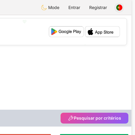
Mode
Entrar
Registrar
💖
💕
Pesquisar por critérios