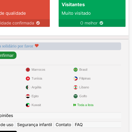
Visitantes
 de qualidade
Muito visitado
lidade confirmada
O melhor
a solidário por favor
Marrocos
Brasil
Tunísia
Filipinas
Argélia
Líbano
Egito
Golfo
Kuwait
Toda a lista
piniões
 de uso
|
Segurança infantil
|
Contato
|
FAQ