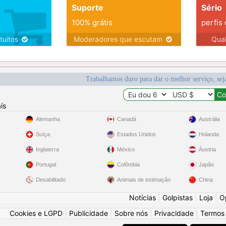
Suporte
Sério
100% grátis
perfis
tuitos
Moderadores que escutam
Qua
Trabalhamos duro para dar o melhor serviço, sej
ís
Alemanha
Canadá
Austrália
Suíça
Estados Unidos
Holanda
Inglaterra
México
Áustria
Portugal
Colômbia
Japão
Desabilitado
Animais de estimação
China
Notícias
|
Golpistas
|
Loja
|
O
Cookies e LGPD
|
Publicidade
|
Sobre nós
|
Privacidade
|
Termos