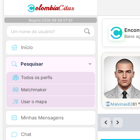
olombia
Citas
Bogota 2026-08-06 07:30
Encont
Baixe a
Início
Pesquisar
Todos os perfis
Matchmaker
Usar o mapa
a
Malvinas82
61
Minhas Mensagens
1
Chat