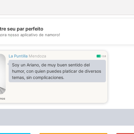
re seu par perfeito
gora nosso aplicativo de namoro!
💖
💕
La Puntilla
Mendoza
0.8
Soy un Ariano, de muy buen sentido del
humor, con quien puedes platicar de diversos
temas, sin complicaciones.
nos