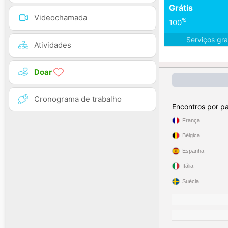
Grátis
Videochamada
%
100
Serviços gra
Atividades
Doar
Cronograma de trabalho
Encontros por pa
França
Bélgica
Espanha
Itália
Suécia