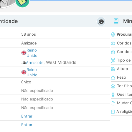
0
ntidade
Minh
58 anos
Procura
Amizade
Cor dos
Reino
Cor do 
Unido
Tipo de
West Midlands
Armscote
,
Altura
Reino
Unido
Peso
único
Ter filh
Não especificado
Quer ter
Não especificado
Mudar C
Não especificado
A religiã
Entrar
Entrar