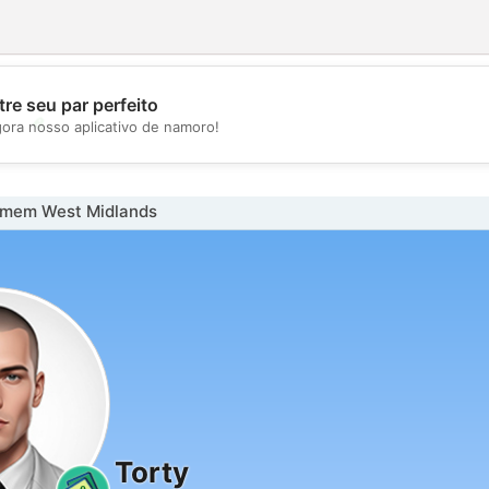
re seu par perfeito
💖
gora nosso aplicativo de namoro!
💕
omem West Midlands
Torty