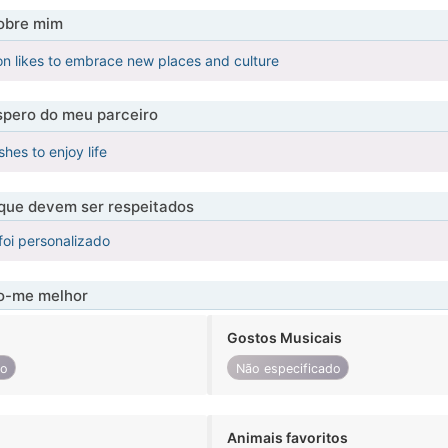
obre mim
n likes to embrace new places and culture
pero do meu parceiro
es to enjoy life
 que devem ser respeitados
foi personalizado
-me melhor
Gostos Musicais
do
Não especificado
Animais favoritos