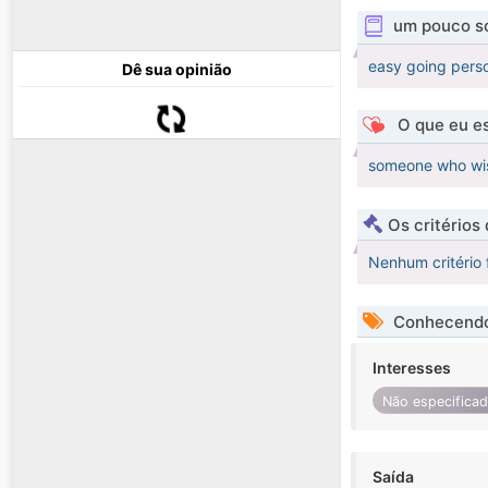
um pouco s
easy going perso
Dê sua opinião
O que eu es
someone who wish
Os critérios
Nenhum critério 
Conhecendo
Interesses
Não especifica
Saída