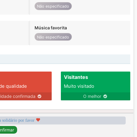
Não especificado
Música favorita
Não especificado
Visitantes
 de qualidade
Muito visitado
lidade confirmada
O melhor
a solidário por favor