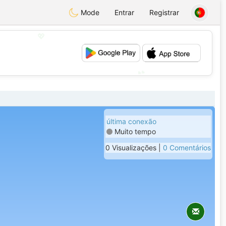
Mode
Entrar
Registrar
💖
💕
última conexão
Muito tempo
0 Visualizações |
0 Comentários