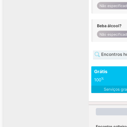
Não especifica
Beba álcool?
Não especifica
Encontros h
Grátis
%
100
Serviços gra
Encontre solteir