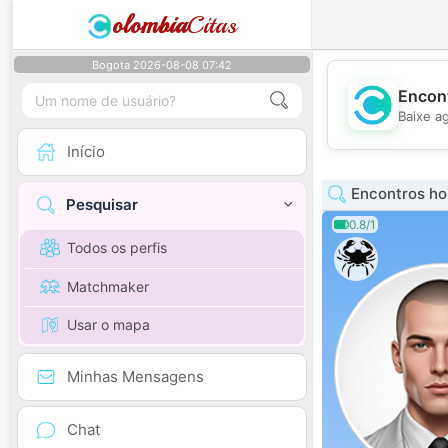
olombia
Citas
Bogota 2026-08-08 07:42
Encont
Baixe a
Início
Encontros h
Pesquisar
0.8/1
Todos os perfis
Matchmaker
Usar o mapa
Minhas Mensagens
Chat