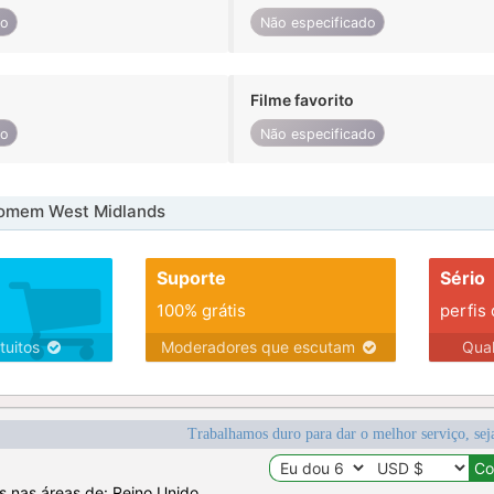
do
Não especificado
Filme favorito
do
Não especificado
omem West Midlands
Suporte
Sério
100% grátis
perfis
tuitos
Moderadores que escutam
Qua
Trabalhamos duro para dar o melhor serviço, sej
os nas áreas de: Reino Unido