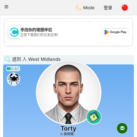
olombia
Citas
Toggle
Mode
登录
navigation
💖
寻找你的理想伴侣
💖
立即下载我们的交友应用！
💕
💕
遇到 人 West Midlands
0.8/1
0
Torty
長時間