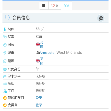
0
会员信息
Age
58 岁
搜索
友谊
英
国家
國
West Midlands
城市
Armscote
,
英
起源
國
公民身份
单
学术水平
未标明
吸烟
未标明
工作
未标明
我的朋友们
登录
会员自
登录