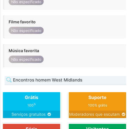
Não especificado
Filme favorito
Não especificado
Música favorita
Não especificado
Encontros homem West Midlands
Grátis
Suporte
%
100
100% grátis
Serviços gratuitos
Moderadores que escutam
Sério
Visitantes