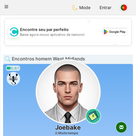
olombia
Citas
Toggle
Mode
Entrar
navigation
💖
Encontre seu par perfeito
💖
Baixe agora nosso aplicativo de namoro!
💕
💕
Encontros homem West Midlands
0.8/1
0
Joebake
Muito tempo