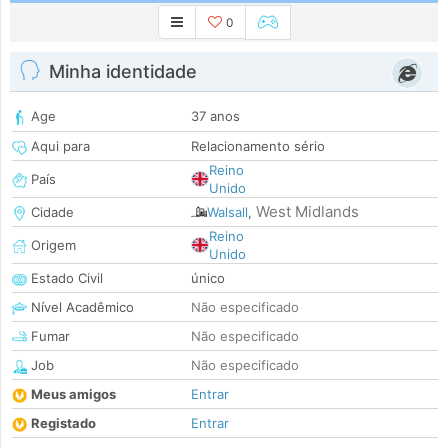
0
Minha identidade
Age
37 anos
Aqui para
Relacionamento sério
Reino
País
Unido
West Midlands
Cidade
Walsall
,
Reino
Origem
Unido
Estado Civil
único
Nível Acadêmico
Não especificado
Fumar
Não especificado
Job
Não especificado
Meus amigos
Entrar
Registado
Entrar