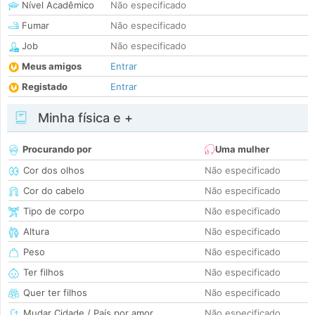
Nível Acadêmico
Não especificado
Fumar
Não especificado
Job
Não especificado
Meus amigos
Entrar
Registado
Entrar
Minha física e +
Procurando por
Uma mulher
Cor dos olhos
Não especificado
Cor do cabelo
Não especificado
Tipo de corpo
Não especificado
Altura
Não especificado
Peso
Não especificado
Ter filhos
Não especificado
Quer ter filhos
Não especificado
Mudar Cidade / País por amor
Não especificado