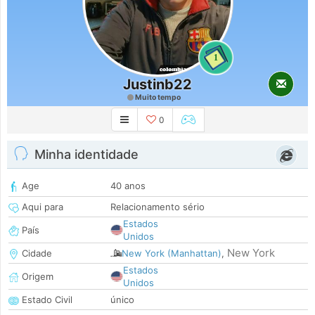
1
Justinb22
Muito tempo
0
Minha identidade
Age
40 anos
Aqui para
Relacionamento sério
Estados
País
Unidos
New York
Cidade
New York (Manhattan)
,
Estados
Origem
Unidos
Estado Civil
único