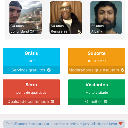
34 anos
54 anos
22 anos
Long Island Cit
Rensselaer
Albany
Grátis
Suporte
%
100
100% grátis
Serviços gratuitos
Moderadores que escutam
Sério
Visitantes
perfis de qualidade
Muito visitado
Qualidade confirmada
O melhor
Trabalhamos duro para dar o melhor serviço, seja solidário por favor