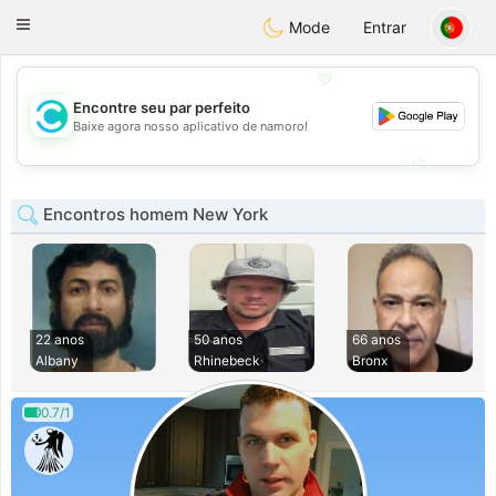
olombia
Citas
Toggle
Mode
Entrar
navigation
💖
Encontre seu par perfeito
💖
Baixe agora nosso aplicativo de namoro!
💕
💕
Encontros homem New York
22 anos
50 anos
66 anos
Albany
Rhinebeck
Bronx
0.7/1