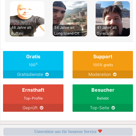
46 Jahre alt
34 Jahre alt
41 Jahre alt
Buffalo
Long Island Cit
Syracuse
Gratis
Support
%
100
100% gratis
Gratisdienste
Moderation
Ernsthaft
Besucher
Top-Profile
Beliebt
Geprüft
Top-Seite
Unterstütze uns für besseren Service