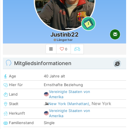
1
Justinb22
Länger her
0
Mitgliedsinformationen
Age
40 Jahre alt
Hier für
Ernsthafte Beziehung
Vereinigte Staaten von
Land
Amerika
New York
Stadt
New York (Manhattan)
,
Vereinigte Staaten von
Herkunft
Amerika
Familienstand
Single