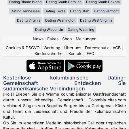
Dating Rhode Island
Dating South Carolina
Dating South Dakota
Dating Tennessee
Dating Texas
Dating Utah
Dating Vermont
Dating Virginia
Dating Washington
Dating West Virginia
Dating Wisconsin
Dating Wyoming
News
|
Fakes
|
Shop
|
Meinungen
Cookies & DSGVO
|
Werbung
|
Über uns
|
Datenschutz
|
AGB
|
Kindersicherheit
|
Kontakt
|
FAQ
Kostenlose kolumbianische Dating-
Gemeinschaft – Entdecken Sie
südamerikanische Verbindungen
¡Hola! Erleben Sie die Wärme kolumbianischer Gastfreundschaft
durch unsere lebendige Gemeinschaft. Colombia-citas.com
verbindet Singles von Bogotás Bergen bis zu Cartagenas Küste
und feiert die Leidenschaft und Freude der kolumbianischen
Kultur.
Ob Sie im lebendigen Medellín, historischen Cali oder tropischen
Barranquilla sind – treffen Sie kompatible Kolumbianer, die Ihre