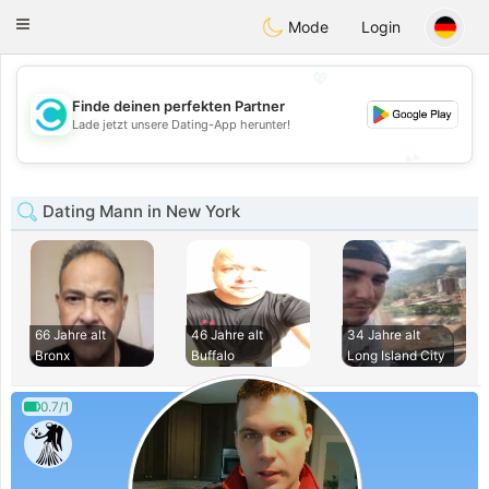
olombia
Citas
Toggle
Mode
Login
navigation
💖
Finde deinen perfekten Partner
💖
Lade jetzt unsere Dating-App herunter!
💕
💕
Dating Mann in New York
66 Jahre alt
46 Jahre alt
34 Jahre alt
Bronx
Buffalo
Long Island City
0.7/1