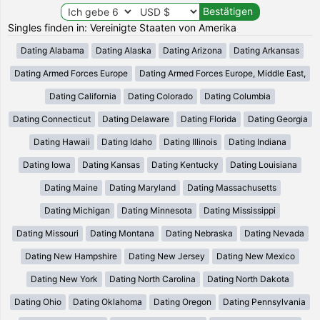
Singles finden in: Vereinigte Staaten von Amerika
Dating Alabama
Dating Alaska
Dating Arizona
Dating Arkansas
Dating Armed Forces Europe
Dating Armed Forces Europe, Middle East,
Dating California
Dating Colorado
Dating Columbia
Dating Connecticut
Dating Delaware
Dating Florida
Dating Georgia
Dating Hawaii
Dating Idaho
Dating Illinois
Dating Indiana
Dating Iowa
Dating Kansas
Dating Kentucky
Dating Louisiana
Dating Maine
Dating Maryland
Dating Massachusetts
Dating Michigan
Dating Minnesota
Dating Mississippi
Dating Missouri
Dating Montana
Dating Nebraska
Dating Nevada
Dating New Hampshire
Dating New Jersey
Dating New Mexico
Dating New York
Dating North Carolina
Dating North Dakota
Dating Ohio
Dating Oklahoma
Dating Oregon
Dating Pennsylvania