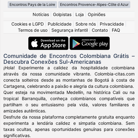
Encontros Pays de la Loire
Encontros Provence-Alpes-Côte d Azur
Notícias
|
Golpistas
|
Loja
|
Opiniões
Cookies e LGPD
|
Publicidade
|
Sobre nós
|
Privacidade
|
Termos de uso
|
Segurança infantil
|
Contato
|
FAQ
Comunidade de Encontros Colombiana Grátis –
Descubra Conexões Sul-Americanas
¡Hola! Experimente a calidez da hospitalidade colombiana
através da nossa comunidade vibrante. Colombia-citas.com
conecta solteiros desde as montanhas de Bogotá à costa de
Cartagena, celebrando a paixão e alegria da cultura colombiana.
Quer esteja na movimentada Medellín, na histórica Cali ou na
tropical Barranquilla, conheça colombianos compatíveis que
partilham o seu entusiasmo pela vida, valores familiares e
amizades autênticas.
Desfrute da nossa plataforma completamente gratuita enquanto
experimenta a lendária calidez e simpatia colombiana. Sem
taxas ocultas, apenas oportunidades genuínas para conexões
significativas.