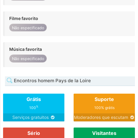
Filme favorito
Não especificado
Música favorita
Não especificado
Encontros homem Pays de la Loire
Grátis
Suporte
%
100
100% grátis
Serviços gratuitos
Moderadores que escutam
Sério
Visitantes