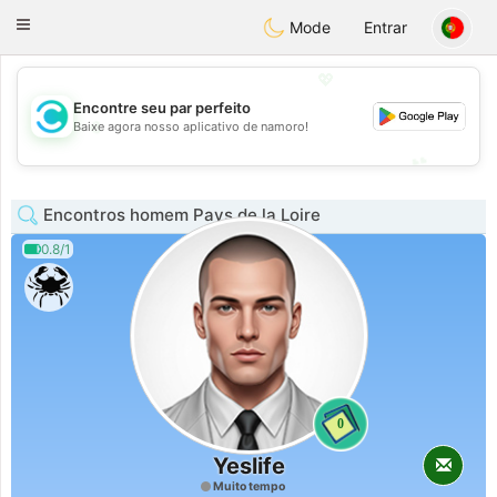
olombia
Citas
Toggle
Mode
Entrar
navigation
💖
Encontre seu par perfeito
💖
Baixe agora nosso aplicativo de namoro!
💕
💕
Encontros homem Pays de la Loire
0.8/1
0
Yeslife
Muito tempo