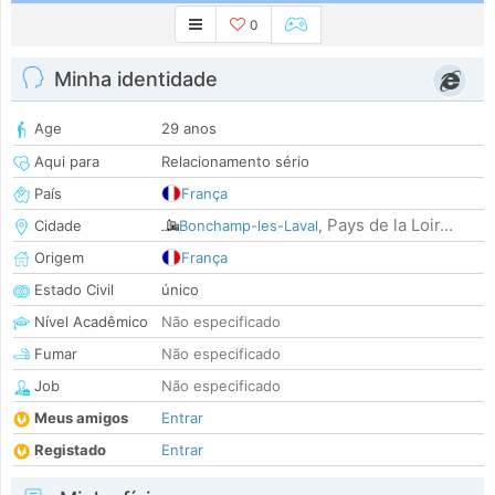
0
Minha identidade
Age
29 anos
Aqui para
Relacionamento sério
País
França
Pays de la Loir...
Cidade
Bonchamp-les-Laval
,
Origem
França
Estado Civil
único
Nível Acadêmico
Não especificado
Fumar
Não especificado
Job
Não especificado
Meus amigos
Entrar
Registado
Entrar