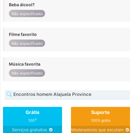
Beba álcool?
Não especificado
Filme favorito
Não especificado
Música favorita
Não especificado
Encontros homem Alajuela Province
Grátis
Suporte
%
100
100% grátis
Serviços gratuitos
Moderadores que escutam