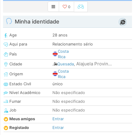
0
Minha identidade
Age
28 anos
Aqui para
Relacionamento sério
Costa
País
Rica
Alajuela Provin...
Cidade
Quesada
,
Costa
Origem
Rica
Estado Civil
único
Nível Acadêmico
Não especificado
Fumar
Não especificado
Job
Não especificado
Meus amigos
Entrar
Registado
Entrar