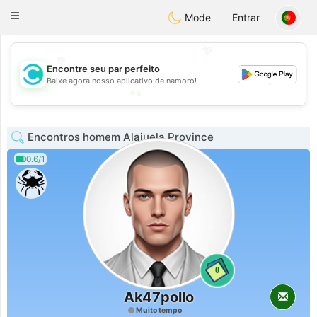
olombia
Citas
Toggle
Mode
Entrar
navigation
💖
Encontre seu par perfeito
💕
Baixe agora nosso aplicativo de namoro!
💕
💖
Encontros homem Alajuela Province
0.6/1
0
Ak47pollo
Muito tempo