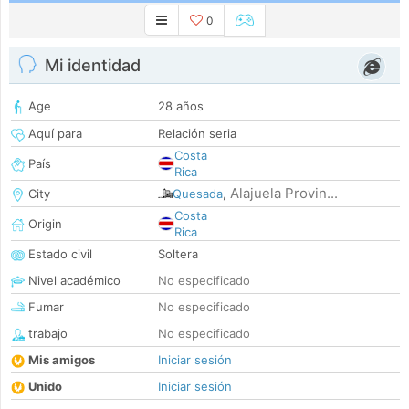
0
Mi identidad
Age
28 años
Aquí para
Relación seria
Costa
País
Rica
Alajuela Provin...
City
Quesada
,
Costa
Origin
Rica
Estado civil
Soltera
Nivel académico
No especificado
Fumar
No especificado
trabajo
No especificado
Mis amigos
Iniciar sesión
Unido
Iniciar sesión