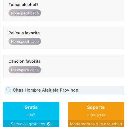
Tomar alcohol?
No especificado
Película favorita
No especificado
Canción favorita
No especificado
Citas Hombre Alajuela Province
Gratis
Soporte
%
100
100% gratis
Servicios gratuitos
Moderadores que escuchan