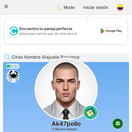
olombia
Citas
Toggle
Mode
Iniciar sesión
navigation
💖
Encuentra tu pareja perfecta
💖
¡Descarga nuestra app de citas ahora!
💕
💕
Citas Hombre Alajuela Province
0.6/1
0
Ak47pollo
Mucho tiempo