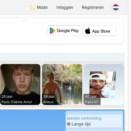
Mode
Inloggen
Registreren
💖
💕
26 jaar
36 jaar
40 jaar
Paris (10ème Arron
Arleux
Paris 07
laatste verbinding
Lange tijd