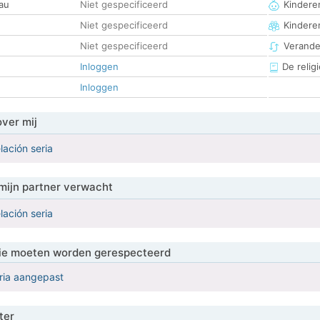
au
Niet gespecificeerd
Kinderen
Niet gespecificeerd
Kindere
Niet gespecificeerd
Verander
Inloggen
De religi
Inloggen
over mij
lación seria
mijn partner verwacht
lación seria
 die moeten worden gerespecteerd
eria aangepast
ter