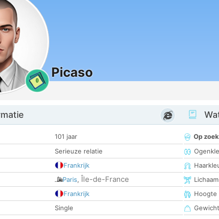
Picaso
0
rmatie
Wat
101 jaar
Op zoek
Serieuze relatie
Ogenkle
Frankrijk
Haarkle
Île-de-France
Paris
,
Lichaam
Frankrijk
Hoogte
Single
Gewich