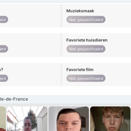
Muzieksmaak
eerd
Niet gespecificeerd
Favoriete huisdieren
eerd
Niet gespecificeerd
n?
Favoriete film
eerd
Niet gespecificeerd
Île-de-France