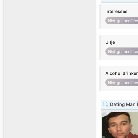
Interesses
Niet gespecific
Uitje
Niet gespecific
Alcohol drinke
Niet gespecific
Dating Man 