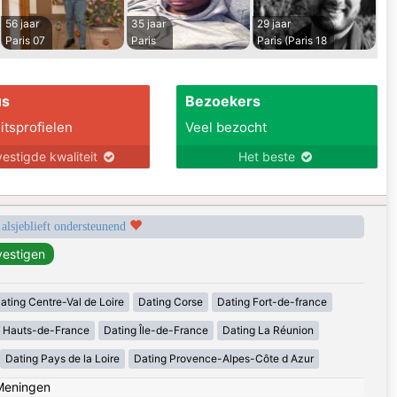
56 jaar
35 jaar
29 jaar
Paris 07
Paris
Paris (Paris 18
us
Bezoekers
itsprofielen
Veel bezocht
estigde kwaliteit
Het beste
 alsjeblieft ondersteunend
ating Centre-Val de Loire
Dating Corse
Dating Fort-de-france
g Hauts-de-France
Dating Île-de-France
Dating La Réunion
Dating Pays de la Loire
Dating Provence-Alpes-Côte d Azur
Meningen