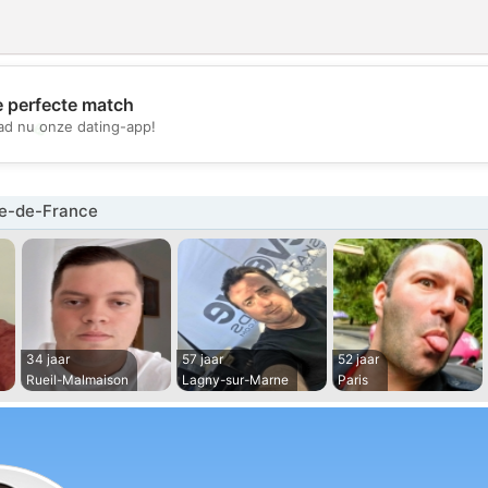
e perfecte match
💖
d nu onze dating-app!
💕
le-de-France
34 jaar
57 jaar
52 jaar
Rueil-Malmaison
Lagny-sur-Marne
Paris