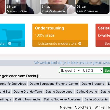
51 jaar
34 jaar
26 jaar
Mery-sur-Oise
Rueil-Malmaison
Paris (10ème Ar
Ondersteuning
Serie
100% gratis
kwalite
nsten
Luisterende moderators
Bev
We werken hard om je de beste service te geven, wees
e gebieden van: Frankrijk
ergne-Rhône-Alpes
Dating Bourgogne-Franche-Comté
Dating Bretagne
D
and Est
Dating Grande-Terre
Dating Guadeloupe
Dating Guyane
Datin
rtinique
Dating Normandie
Dating Nouvelle-Aquitaine
Dating Occitanie
Nieuws
|
Oplichters
|
Winkel
|