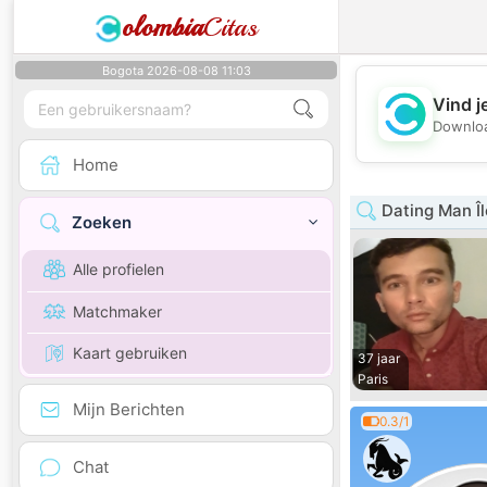
olombia
Citas
Bogota 2026-08-08 11:03
Vind j
Downloa
Home
Dating Man Î
Zoeken
Alle profielen
Matchmaker
Kaart gebruiken
37 jaar
Paris
Mijn Berichten
0.3/1
Chat